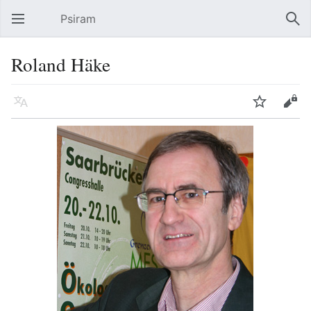
Psiram
Hauptmenü öffnen
Suc
Roland Häke
Sprache
Beobachten
Bearbeiten