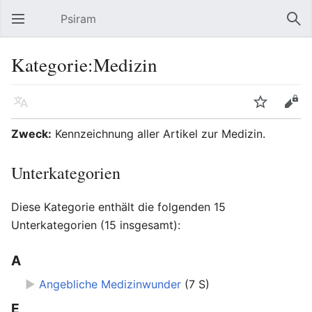
Psiram
Hauptmenü öffnen
Suc
Kategorie:Medizin
Sprache
Beobachten
Bearbeiten
Zweck:
Kennzeichnung aller Artikel zur Medizin.
Unterkategorien
Diese Kategorie enthält die folgenden 15
Unterkategorien (15 insgesamt):
A
►
Angebliche Medizinwunder
‎
(7 S)
E