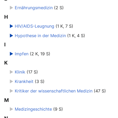
►
Ernährungsmedizin
‎
(2 S)
H
►
HIV/AIDS-Leugnung
‎
(1 K, 7 S)
►
Hypothese in der Medizin
‎
(1 K, 4 S)
I
►
Impfen
‎
(2 K, 19 S)
K
►
Klinik
‎
(17 S)
►
Krankheit
‎
(3 S)
►
Kritiker der wissenschaftlichen Medizin
‎
(47 S)
M
►
Medizingeschichte
‎
(9 S)