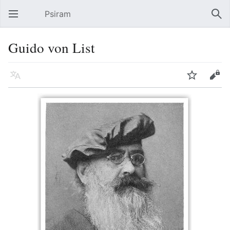
Psiram
Hauptmenü öffnen
Suc
Guido von List
Sprache
Beobachten
Bearbeiten