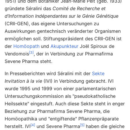
1951) und dem Botaniker Jean-Marie Pelt (geb. 1933)
gründete Séralini das
Comité de Recherche et
d’Information Indépendantes sur le Génie Génétique
(CRII-GEN), das eigene Untersuchungen zu
Auswirkungen gentechnisch veränderter Organismen
ermöglichen soll. Stiftungspräsident des CRII-GEN ist
der
Homöopath
und
Akupunkteur
Joël Spiroux de
[3]
Vendomois
, der in Verbindung zur Pharmafirma
Sevene Pharma steht.
In Presseberichten wird Séralini mit der
Sekte
Invitation à la vie
(IVI) in Verbindung gebracht. IVI
wurde 1995 und 1999 von einer parlamentarischen
Untersuchungskommission als "pseudokatholische
Heilssekte" eingestuft. Auch diese Sekte steht in enger
Beziehung zur Pharmafirma Sevene Pharma, die
Homöopathika und "entgiftende" Pflanzenpräparate
[4]
[5]
herstellt. IVI
und Sevene Pharma
haben die gleiche