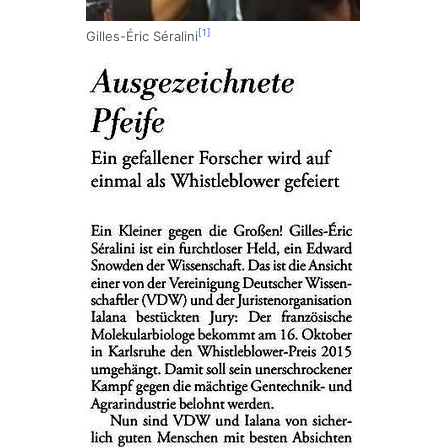
[1]
Gilles-Éric Séralini