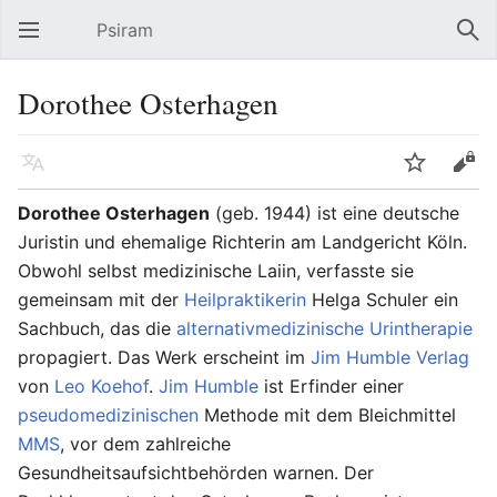
Psiram
Hauptmenü öffnen
Suc
Dorothee Osterhagen
Sprache
Beobachten
Bearbeiten
Dorothee Osterhagen
(geb. 1944) ist eine deutsche
Juristin und ehemalige Richterin am Landgericht Köln.
Obwohl selbst medizinische Laiin, verfasste sie
gemeinsam mit der
Heilpraktikerin
Helga Schuler ein
Sachbuch, das die
alternativmedizinische
Urintherapie
propagiert. Das Werk erscheint im
Jim Humble Verlag
von
Leo Koehof
.
Jim Humble
ist Erfinder einer
pseudomedizinischen
Methode mit dem Bleichmittel
MMS
, vor dem zahlreiche
Gesundheitsaufsichtbehörden warnen. Der