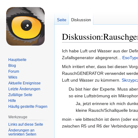
Seite
Diskussion
Diskussion:Rauschge
Zur
Zur
Ich habe Luft und Wasser aus der Defin
Navigation
Suche
Zufallsgenerator abgegrenzt...
EsoTyp
Hauptseite
springen
springen
Blog
Mich irritiert eher, dass bei diesen Vo
Forum
RauschGENERATOR verwendet werden? 
Wikis
Luft und Wasser zu kümmern.
Skrzypc
Aktuelle Ereignisse
Du bist hier der Experte. Muss abe
Letzte Änderungen
Zufällige Seite
so eine Luftströmung ein Mikrophon 
Hilfe
Ja, jetzt erinnere ich mich dun
Häufig gestellte Fragen
kleine Rausch/Schallquelle brauc
Werkzeuge
moin - wie bitteschön ist denn (oder ex
Links auf diese Seite
zwischen R5 und R6 der Verbindungspun
Änderungen an
verlinkten Seiten