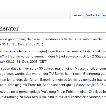
Lesen
Quelltext anze
nerator
ition genommen, da diese unten dann als Verfahren erwähnt werden. Die
o
01:18, 31. Dez. 2008 (CET)
rgängen (turbulente Strömungen) zwar Rauschen entsteht (als Schall oder 
-- Hab mir vorgenommen, in dem Artikel sowieso noch 1 - 2 Sätze 
zajk
08:13, 31. Dez. 2008 (CET)
r sagen dass ich vor so ca 30 Jahren mal an einer Messung teilgenomm
getestet wurde, das war an der TU Berlin. Ist mir so in Erinnerung geb
kel an jemanden, der für ein Experiment etwas ähnliches gemacht hat, w
hte. Das ging mit Pressluft. Aber nicht sehr gut ;-)
Skrzypczajk
13:05, 
istiert eine allgemeingültige 'Anleitung'?) ein Fehler in einer Grafik z
kt (analog zu R3/4 bzw R7/8, sind ja nur drei kaskadierte Verstärker