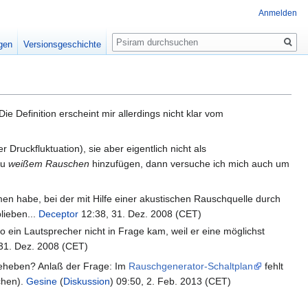
Anmelden
Suche
igen
Versionsgeschichte
 Definition erscheint mir allerdings nicht klar vom
Druckfluktuation), sie aber eigentlich nicht als
zu
weißem Rauschen
hinzufügen, dann versuche ich mich auch um
en habe, bei der mit Hilfe einer akustischen Rauschquelle durch
lieben...
Deceptor
12:38, 31. Dez. 2008 (CET)
o ein Lautsprecher nicht in Frage kam, weil er eine möglichst
31. Dez. 2008 (CET)
u beheben? Anlaß der Frage: Im
Rauschgenerator-Schaltplan
fehlt
chen).
Gesine
(
Diskussion
) 09:50, 2. Feb. 2013 (CET)