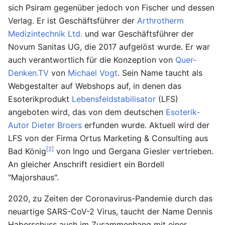
sich Psiram gegenüber jedoch von Fischer und dessen
Verlag. Er ist Geschäftsführer der
Arthrotherm
Medizintechnik Ltd.
und war Geschäftsführer der
Novum Sanitas UG, die 2017 aufgelöst wurde. Er war
auch verantwortlich für die Konzeption von
Quer-
Denken.TV
von
Michael Vogt
. Sein Name taucht als
Webgestalter auf Webshops auf, in denen das
Esoterikprodukt
Lebensfeldstabilisator
(LFS)
angeboten wird, das von dem deutschen
Esoterik-
Autor
Dieter Broers
erfunden wurde. Aktuell wird der
LFS von der Firma Ortus Marketing & Consulting aus
[2]
Bad König
von Ingo und Gergana Giesler vertrieben.
An gleicher Anschrift residiert ein Bordell
"Majorshaus".
2020, zu Zeiten der Coronavirus-Pandemie durch das
neuartige SARS-CoV-2 Virus, taucht der Name Dennis
Haberschuss auch im Zusammenhang mit einer