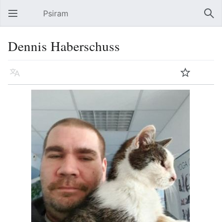
Psiram
Hauptmenü öffnen
Suc
Dennis Haberschuss
Sprache
Beobachten
Bearbeiten