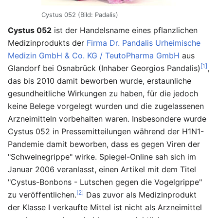
Cystus 052 (Bild: Padalis)
Cystus 052
ist der Handelsname eines pflanzlichen
Medizinprodukts der
Firma Dr. Pandalis Urheimische
Medizin GmbH & Co. KG / TeutoPharma GmbH
aus
[1]
Glandorf bei Osnabrück (Inhaber Georgios Pandalis)
,
das bis 2010 damit beworben wurde, erstaunliche
gesundheitliche Wirkungen zu haben, für die jedoch
keine Belege vorgelegt wurden und die zugelassenen
Arzneimitteln vorbehalten waren. Insbesondere wurde
Cystus 052 in Pressemitteilungen während der H1N1-
Pandemie damit beworben, dass es gegen Viren der
"Schweinegrippe" wirke. Spiegel-Online sah sich im
Januar 2006 veranlasst, einen Artikel mit dem Titel
"Cystus-Bonbons - Lutschen gegen die Vogelgrippe"
[2]
zu veröffentlichen.
Das zuvor als Medizinprodukt
der Klasse I verkaufte Mittel ist nicht als Arzneimittel