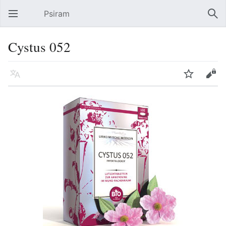
Psiram
Hauptmenü öffnen
Suc
Cystus 052
Sprache
Beobachten
Bearbeiten