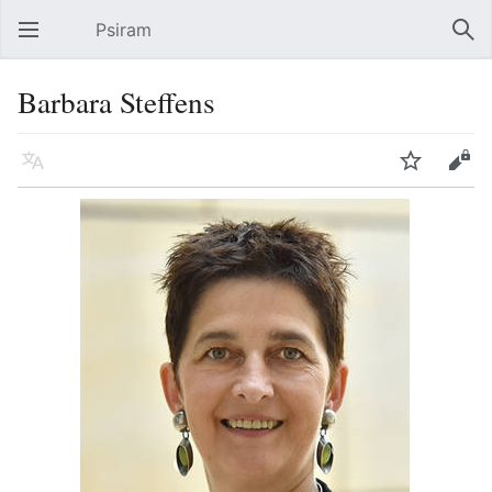
Psiram
Hauptmenü öffnen
Suc
Barbara Steffens
Sprache
Beobachten
Bearbeiten