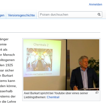
Anmelden
Suche
igen
Versionsgeschichte
änger
demie
it als
der Mensch
olitogenen
 den 1925
rbar sicher
h Burkart
stems kann
erden könne,
usserhalb
Axel Burkart spricht bei Youtube über eines seiner
Systems der
Lieblingsthemen:
Chemtrail
e die Lehre