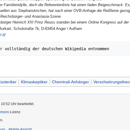
ter Familienidylle, doch die Referentenliste hat einen faden Beigeschmack: 
uellen aus Stephanskirchen, hat nach einer OVB-Anfrage die Reißleine gezog
 Reichsbürger- und Anastasia-Szene.
sbürger Heinrich XIII Prinz Reuss standen bei einem Online Kongress auf de
urkart, Schulstraße 7b, D-83454 Anger / Aufham
t/
r vollständig der deutschen Wikipedia entnommen
soteriker
Klimaskeptiker
Chemtrail-Anhänger
Verschwörungstheor
 10:52 Uhr bearbeitet.
mmons
Lizenz.
n.
uss
Mobile Ansicht