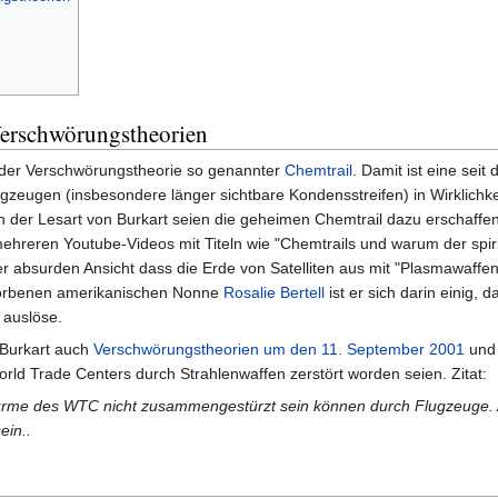
Verschwörungstheorien
r der Verschwörungstheorie so genannter
Chemtrail
. Damit ist eine sei
eugen (insbesondere länger sichtbare Kondensstreifen) in Wirklichkeit
 der Lesart von Burkart seien die geheimen Chemtrail dazu erschaff
 mehreren Youtube-Videos mit Titeln wie "Chemtrails und warum der sp
er absurden Ansicht dass die Erde von Satelliten aus mit "Plasmawaff
storbenen amerikanischen Nonne
Rosalie Bertell
ist er sich darin einig,
 auslöse.
 Burkart auch
Verschwörungstheorien um den 11. September 2001
und 
ld Trade Centers durch Strahlenwaffen zerstört worden seien. Zitat:
 Türme des WTC nicht zusammengestürzt sein können durch Flugzeuge.
ein..