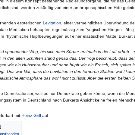
drei in diesem Konzept bestehende Regierungsorgane, die für das Geist
tlich sind, werden zukünftig von einer anthroposophischen Elite geleit
lernenden esoterischen
Levitation
, einer vermeintlichen Überwindung de
tale Meditation behaupten regelmässig zum "yogischen Fliegen" fähig 
 um rhythmische Hüpfbewegungen auf einer elastischen Matte. Burkart 
nd spannender Weg, bis sich mein Körper erstmals in die Luft erhob – 
n den alten Schriften stand genau das: Der Yogi beschreibt, dass de
agen wie ein Hubschrauber und dann hüpft wie ein Frosch, sich später in
gt. Uns war klar, dass die Levitation in den ferneren Stadien wohl kau
rialistische Atmosphäre das wohl nicht zulässt. Aber die ersten beiden 
ine Demokratie sei, weil es nur Demokratie geben könne, wenn die Men
dungssystem in Deutschland nach Burkarts Ansicht keine freien Mensch
 Burkart mit
Heinz Grill
auf.
ngstheorien