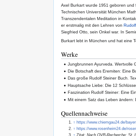
Axel Burkart wurde 1951 geboren und f
Technischen Universität München Math
Transzendentalen Meditation in Kontak
er erstmalig mit den Lehren von
Rudolf
Siegfried Otto, sein Onkel war. In Sem
Burkart lebt in München und hat eine T
Werke
Jungbrunnen Ayurveda. Wertvolle 
Die Botschaft des Eremiten: Eine 
Das große Rudolf Steiner Buch. Te
Hauptsache Liebe: Die 12 Schlüss
Faszination Rudolf Steiner: Eine E
Mit einem Satz das Leben ändern: D
Quellennachweise
↑
https://www.chiemgau24.de/bayern
↑
https://www.rosenheim24.de/rosen
↑
Zitat:
Nach OVB-Recherche: St. L