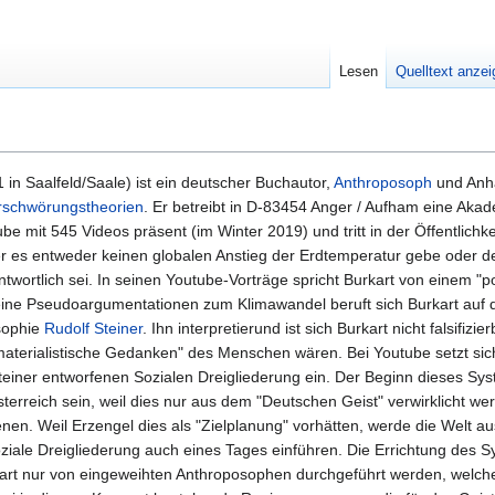
Lesen
Quelltext anze
in Saalfeld/Saale) ist ein deutscher Buchautor,
Anthroposoph
und Anh
rschwörungstheorien
. Er betreibt in D-83454 Anger / Aufham eine Aka
ube mit 545 Videos präsent (im Winter 2019) und tritt in der Öffentlichke
r es entweder keinen globalen Anstieg der Erdtemperatur gebe oder 
ntwortlich sei. In seinen Youtube-Vorträge spricht Burkart von einem "p
seine Pseudoargumentationen zum Klimawandel beruft sich Burkart auf
sophie
Rudolf Steiner
. Ihn interpretierund ist sich Burkart nicht falsifizie
materialistische Gedanken" des Menschen wären. Bei Youtube setzt sic
Steiner entworfenen Sozialen Dreigliederung ein. Der Beginn dieses Sy
sterreich sein, weil dies nur aus dem "Deutschen Geist" verwirklicht w
enen. Weil Erzengel dies als "Zielplanung" vorhätten, werde die Welt a
ziale Dreigliederung auch eines Tages einführen. Die Errichtung des 
kart nur von eingeweihten Anthroposophen durchgeführt werden, welch