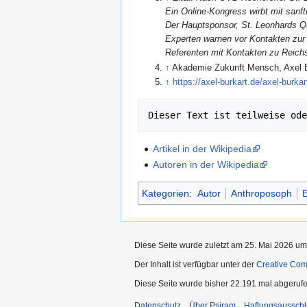
Ein Online-Kongress wirbt mit sanf
Der Hauptsponsor, St. Leonhards Q
Experten warnen vor Kontakten zur
Referenten mit Kontakten zu Reich
↑
Akademie Zukunft Mensch, Axel B
↑
https://axel-burkart.de/axel-burkar
Dieser Text ist teilweise ode
Artikel in der Wikipedia
Autoren in der Wikipedia
Kategorien
:
Autor
Anthroposoph
E
Diese Seite wurde zuletzt am 25. Mai 2026 um
Der Inhalt ist verfügbar unter der
Creative Co
Diese Seite wurde bisher 22.191 mal abgerufe
Datenschutz
Über Psiram
Haftungsausschl