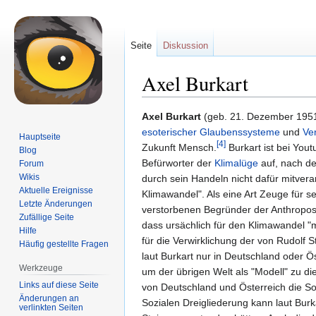
Seite
Diskussion
Axel Burkart
Zur
Zur
Axel Burkart
(geb. 21. Dezember 1951 
Navigation
Suche
esoterischer Glaubenssysteme
und
Ve
Hauptseite
[4]
springen
springen
Zukunft Mensch.
Burkart ist bei Yout
Blog
Befürworter der
Klimalüge
auf, nach de
Forum
Wikis
durch sein Handeln nicht dafür mitvera
Aktuelle Ereignisse
Klimawandel". Als eine Art Zeuge für 
Letzte Änderungen
verstorbenen Begründer der Anthropo
Zufällige Seite
dass ursächlich für den Klimawandel "
Hilfe
für die Verwirklichung der von Rudolf 
Häufig gestellte Fragen
laut Burkart nur in Deutschland oder Ö
Werkzeuge
um der übrigen Welt als "Modell" zu di
Links auf diese Seite
von Deutschland und Österreich die So
Änderungen an
Sozialen Dreigliederung kann laut Bur
verlinkten Seiten