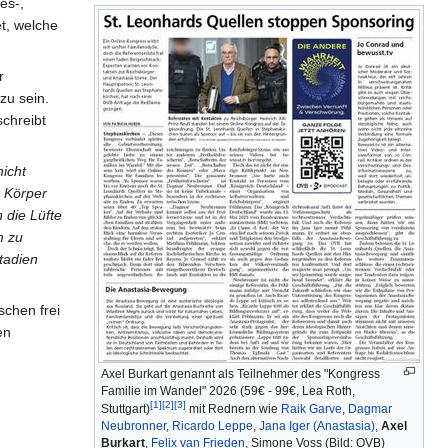
es-,
et, welche
r
zu sein.
schreibt
nicht
r Körper
 die Lüfte
m zu
Stadien
schen frei
en
Axel Burkart genannt als Teilnehmer des "Kongress
Familie im Wandel" 2026 (59€ - 99€, Lea Roth,
[1]
[2]
[3]
Stuttgart)
mit Rednern wie
Raik Garve
,
Dagmar
Neubronner
,
Ricardo Leppe
,
Jana Iger (Anastasia)
,
Axel
Burkart
,
Felix van Frieden
, Simone Voss (Bild: OVB)