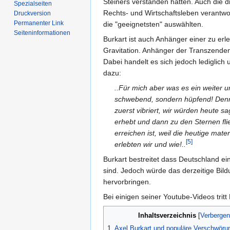
Steiners verstanden hätten. Auch die 
Spezialseiten
Rechts- und Wirtschaftsleben verantwor
Druckversion
Permanenter Link
die "geeignetsten" auswählten.
Seiten­informationen
Burkart ist auch Anhänger einer zu er
Gravitation. Anhänger der Transzenden
Dabei handelt es sich jedoch lediglich
dazu:
..Für mich aber was es ein weiter u
schwebend, sondern hüpfend! Denn i
zuerst vibriert, wir würden heute s
erhebt und dann zu den Sternen flie
erreichen ist, weil die heutige mate
[5]
erlebten wir und wie!..
Burkart bestreitet dass Deutschland e
sind. Jedoch würde das derzeitige Bil
hervorbringen.
Bei einigen seiner Youtube-Videos tritt
Inhaltsverzeichnis
1
Axel Burkart und populäre Verschwöru