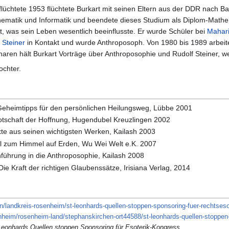
lüchtete 1953 flüchtete Burkart mit seinen Eltern aus der DDR nach Ba
ematik und Informatik und beendete dieses Studium als Diplom-Mathem
t, was sein Leben wesentlich beeinflusste. Er wurde Schüler bei
Mahari
 Steiner
in Kontakt und wurde Anthroposoph. Von 1980 bis 1989 arbeit
inaren hält Burkart Vorträge über Anthroposophie und Rudolf Steiner, 
ochter.
Geheimtipps für den persönlichen Heilungsweg, Lübbe 2001
Botschaft der Hoffnung, Hugendubel Kreuzlingen 2002
xte aus seinen wichtigsten Werken, Kailash 2003
el zum Himmel auf Erden, Wu Wei Welt e.K. 2007
inführung in die Anthroposophie, Kailash 2008
ie Kraft der richtigen Glaubenssätze, Irisiana Verlag, 2014
/landkreis-rosenheim/st-leonhards-quellen-stoppen-sponsoring-fuer-rechtses
heim/rosenheim-land/stephanskirchen-ort44588/st-leonhards-quellen-stoppen
eonhards Quellen stoppen Sponsoring für Esoterik-Kongress