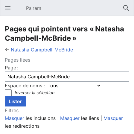
Psiram
Ouvrir le menu principal
Rech
Pages qui pointent vers « Natasha
Campbell-McBride »
←
Natasha Campbell-McBride
Pages liées
Page :
Espace de noms :
Inverser la sélection
Filtres
Masquer
les inclusions |
Masquer
les liens |
Masquer
les redirections