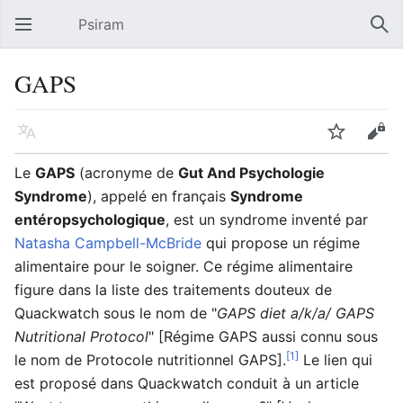
Psiram
Ouvrir le menu principal
Rech
GAPS
Langue
Suivre
Modifier
Le
GAPS
(acronyme de
Gut And Psychologie
Syndrome
), appelé en français
Syndrome
entéropsychologique
, est un syndrome inventé par
Natasha Campbell-McBride
qui propose un régime
alimentaire pour le soigner. Ce régime alimentaire
figure dans la liste des traitements douteux de
Quackwatch sous le nom de "
GAPS diet a/k/a/ GAPS
Nutritional Protocol
" [Régime GAPS aussi connu sous
[1]
le nom de Protocole nutritionnel GAPS].
Le lien qui
est proposé dans Quackwatch conduit à un article