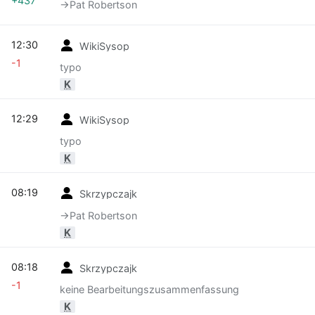
+437
→‎Pat Robertson
12:30
WikiSysop
-1
typo
K
12:29
WikiSysop
typo
K
08:19
Skrzypczajk
→‎Pat Robertson
K
08:18
Skrzypczajk
-1
keine Bearbeitungszusammenfassung
K