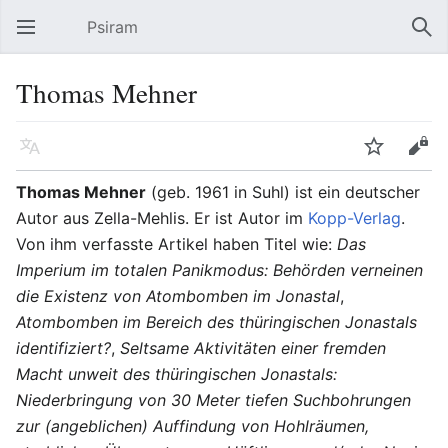
Psiram
Hauptmenü öffnen
Suc
Thomas Mehner
Sprache
Beobachten
Bearbeiten
Thomas Mehner
(geb. 1961 in Suhl) ist ein deutscher
Autor aus Zella-Mehlis. Er ist Autor im
Kopp-Verlag
.
Von ihm verfasste Artikel haben Titel wie:
Das
Imperium im totalen Panikmodus: Behörden verneinen
die Existenz von Atombomben im Jonastal
,
Atombomben im Bereich des thüringischen Jonastals
identifiziert?
,
Seltsame Aktivitäten einer fremden
Macht unweit des thüringischen Jonastals:
Niederbringung von 30 Meter tiefen Suchbohrungen
zur (angeblichen) Auffindung von Hohlräumen,