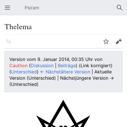
Psiram
Hauptmenü öffnen
Suc
Thelema
Sprache
Beobachten
Bearbeiten
Version vom 9. Januar 2014, 00:35 Uhr von
Cauthon
(
Diskussion
|
Beiträge
)
(Link korrigiert)
(
Unterschied
)
← Nächstältere Version
| Aktuelle
Version (Unterschied) | Nächstjüngere Version →
(Unterschied)