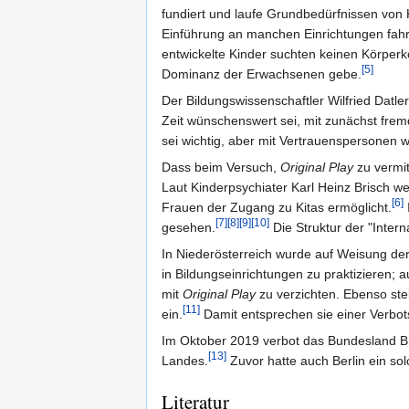
fundiert und laufe Grundbedürfnissen von 
Einführung an manchen Einrichtungen fahr
entwickelte Kinder suchten keinen Körperko
[5]
Dominanz der Erwachsenen gebe.
Der Bildungswissenschaftler Wilfried Datle
Zeit wünschenswert sei, mit zunächst fre
sei wichtig, aber mit Vertrauenspersonen w
Dass beim Versuch,
Original Play
zu vermit
Laut Kinderpsychiater Karl Heinz Brisch w
[6]
Frauen der Zugang zu Kitas ermöglicht.
[7]
[8]
[9]
[10]
gesehen.
Die Struktur der "Intern
In Niederösterreich wurde auf Weisung der
in Bildungseinrichtungen zu praktizieren;
mit
Original Play
zu verzichten. Ebenso ste
[11]
ein.
Damit entsprechen sie einer Verbots
Im Oktober 2019 verbot das Bundesland 
[13]
Landes.
Zuvor hatte auch Berlin ein so
Literatur