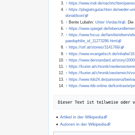
↑
https://www.mdr.de/nachrichten/panor
↑
https://plagiatsgutachten.de/weder-un
donaldson/
↑
Bente Lubahn:
Unter Verdacht
, Die
↑
https://www.spiegel.de/lebenundlernen/
↑
https://www.focus.de/familie/eltern/el
paedophilie_id_11273286.html
↑
https://orf.at/stories/3141766/
↑
https://www.evangelisch.de/inhalte/16
↑
https://www.derstandard.at/story/20
↑
https://kurier.at/chronik/niederoesterr
↑
https://kurier.at/chronik/oesterreich/
↑
https://www.rbb24.de/panorama/beitra
↑
https://www.rbb-online.de/kontraste/pr
Dieser Text ist teilweise oder v
Artikel in der Wikipedia
Autoren in der Wikipedia