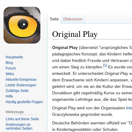
Seite
Diskussion
Original Play
Zur
Zur
Original Play
(übersetzt "ursprüngliches Sp
Navigation
Suche
pädagogisches Konzept, das Kindern helfen s
Hauptseite
springen
springen
und dabei friedlich Freude und Vertrauen 
Blog
[1]
um einen Sieg zu kämpfen.
Es wurde vo
Forum
entwickelt. Er unterscheidet
Original Play
al
Wikis
Aktuelle Ereignisse
dem Erwachsene sich Kindern anpassen,
Letzte Änderungen
gelehrt wird, um sie an die Kultur der Er
Zufällige Seite
Donaldson gibt regelmäßig Kurse zu seine
Hilfe
sogenannte Lehrlinge aus, die das Spiel lei
Häufig gestellte Fragen
Original Play wird von der Organisation
Int
Werkzeuge
Graczykowska gegründet wurde.
Links auf diese Seite
Deutsche Behörden warnten offiziell vor "O
Änderungen an
verlinkten Seiten
in Kindertagesstätten oder Schulen.