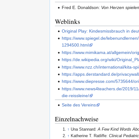
Fred E. Donaldson:
Von Herzen spielen
Weblinks
Original Play: Kindesmissbrauch in deu
https://www.spiegel.de/lebenundlernen/s
1294500.html
https://www.mimikama.at/allgemein/orig
https://de.wikipedia.org/wiki/Original_P
https://www.nzz.ch/international/kita-sp
https://apps.derstandard.de/privacyw
https://www.diepresse.com/5735644/ori
https://www.news4teachers.de/2019/11
die-reissleine/
Seite des Vereins
Einzelnachweise
↑
Una Stannard:
A Few Kind Words Abou
↑
Katherine T. Ratliffe:
Clinical Pediatr