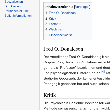
Spezialseiten
Druckversion
Inhaltsverzeichnis
Permanenter Link
1
Fred O. Donaldson
Seiten­informationen
2
Kritik
3
Literatur
4
Weblinks
5
Einzelnachweise
Fred O. Donaldson
Der Amerikaner Fred O. Donaldson gilt al
Original Play, das er vor 40 Jahren erdacht 
gerne als "Professor" bezeichnen und deu
[4]
und psychologischen Hintergrund an.
Tat
studierter Geograph, der keinerlei Ausbild
Pädagogik genossen hat und auch keinen a
Kritik
Die Psychologin Fabienne Becker-Stoll wa
Methode sei wissenschaftlich und entwickl