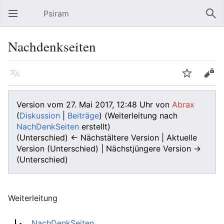
Psiram
Hauptmenü öffnen
Suc
Nachdenkseiten
Sprache
Beobachten
Bearbeiten
Version vom 27. Mai 2017, 12:48 Uhr von
Abrax
(
Diskussion
|
Beiträge
)
(Weiterleitung nach
NachDenkSeiten
erstellt)
(Unterschied) ← Nächstältere Version | Aktuelle
Version (Unterschied) | Nächstjüngere Version →
(Unterschied)
Weiterleitung
Weiterleitung nach:
NachDenkSeiten