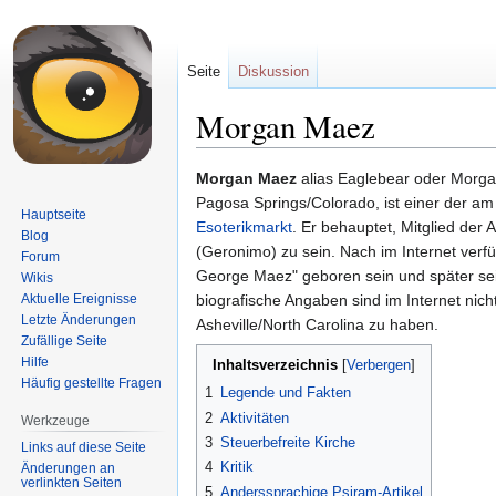
Seite
Diskussion
Morgan Maez
Zur
Zur
Morgan Maez
alias Eaglebear oder Morga
Navigation
Suche
Pagosa Springs/Colorado, ist einer der am
Hauptseite
springen
springen
Esoterikmarkt
. Er behauptet, Mitglied der
Blog
(Geronimo) zu sein. Nach im Internet verfü
Forum
George Maez" geboren sein und später se
Wikis
Aktuelle Ereignisse
biografische Angaben sind im Internet nich
Letzte Änderungen
Asheville/North Carolina zu haben.
Zufällige Seite
Hilfe
Inhaltsverzeichnis
Häufig gestellte Fragen
1
Legende und Fakten
2
Aktivitäten
Werkzeuge
3
Steuerbefreite Kirche
Links auf diese Seite
4
Kritik
Änderungen an
verlinkten Seiten
5
Anderssprachige Psiram-Artikel