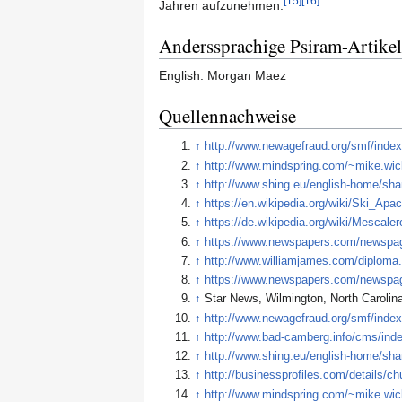
[15]
[16]
Jahren aufzunehmen.
Anderssprachige Psiram-Artikel
English: Morgan Maez
Quellennachweise
↑
http://www.newagefraud.org/smf/inde
↑
http://www.mindspring.com/~mike.wic
↑
http://www.shing.eu/english-home/sh
↑
https://en.wikipedia.org/wiki/Ski_Apa
↑
https://de.wikipedia.org/wiki/Mescale
↑
https://www.newspapers.com/newspa
↑
http://www.williamjames.com/diploma
↑
https://www.newspapers.com/newspa
↑
Star News, Wilmington, North Carolin
↑
http://www.newagefraud.org/smf/in
↑
http://www.bad-camberg.info/cms/in
↑
http://www.shing.eu/english-home/sh
↑
http://businessprofiles.com/details/c
↑
http://www.mindspring.com/~mike.wic