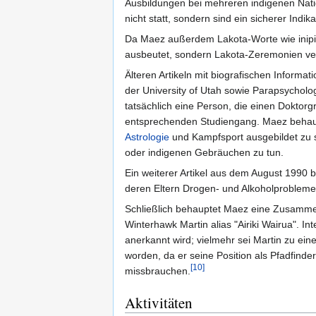
Ausbildungen bei mehreren indigenen Natio
nicht statt, sondern sind ein sicherer Indi
Da Maez außerdem Lakota-Worte wie inipi u
ausbeutet, sondern Lakota-Zeremonien ver
Älteren Artikeln mit biografischen Inform
der University of Utah sowie Parapsychologi
tatsächlich eine Person, die einen Doktorg
entsprechenden Studiengang. Maez behaupte
Astrologie
und Kampfsport ausgebildet zu 
oder indigenen Gebräuchen zu tun.
Ein weiterer Artikel aus dem August 1990 
deren Eltern Drogen- und Alkoholprobleme
Schließlich behauptet Maez eine Zusamm
Winterhawk Martin alias "Airiki Wairua". In
anerkannt wird; vielmehr sei Martin zu ein
worden, da er seine Position als Pfadfinde
[10]
missbrauchen.
Aktivitäten