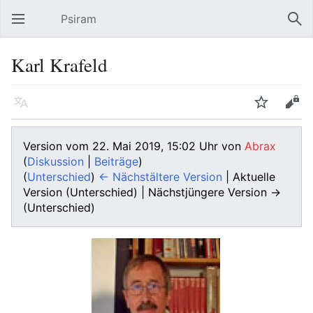
Psiram
Hauptmenü öffnen
Suc
Karl Krafeld
Sprache
Beobachten
Bearbeiten
Version vom 22. Mai 2019, 15:02 Uhr von
Abrax
(
Diskussion
|
Beiträge
)
(
Unterschied
)
← Nächstältere Version
| Aktuelle
Version (Unterschied) | Nächstjüngere Version →
(Unterschied)