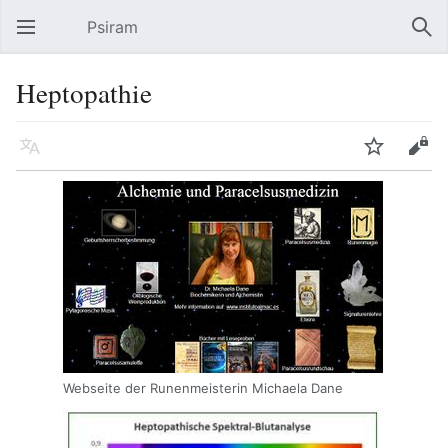
Psiram
Hauptmenü öffnen
Suc
Heptopathie
Sprache
Beobachten
Bearbeiten
Webseite der Runenmeisterin Michaela Dane