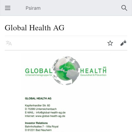
Psiram
Hauptmenü öffnen
Suc
Global Health AG
Sprache
Beobachten
Bearbeiten