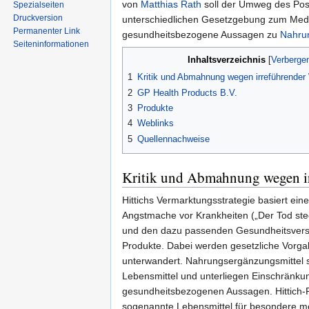
von
Matthias Rath
soll der Umweg des Pos
Spezialseiten
Druckversion
unterschiedlichen Gesetzgebung zum Mediz
Permanenter Link
gesundheitsbezogene Aussagen zu
Nahru
Seiten­informationen
Inhaltsverzeichnis
1
Kritik und Abmahnung wegen irreführende
2
GP Health Products B.V.
3
Produkte
4
Weblinks
5
Quellennachweise
Kritik und Abmahnung wegen i
Hittichs Vermarktungsstrategie basiert eine
Angstmache vor Krankheiten („Der Tod ste
und den dazu passenden Gesundheitsvers
Produkte. Dabei werden gesetzliche Vorga
unterwandert. Nahrungsergänzungsmittel s
Lebensmittel und unterliegen Einschränkun
gesundheitsbezogenen Aussagen. Hittich-
sogenannte Lebensmittel für besondere m