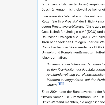
(ergänzende bilanzierte Diäten) angeboten
Beschränkungen nicht, obwohl es keinerlei
Eine unseriöse Werbebroschüre mit dem Ti
Retten Sie Ihre Prostata" der Hittich-Firm
gegen Prostatavergrößerung führte zu ei
Gesellschaft für Urologie e.V." (DGU) und
Deutschen Urologen e.V." (BDU). Verunsic
ihren behandelnden Urologen über die We
Claus Fischer, der Vorsitzende des DGU-Ar
Umwelt- und Komplementärmedizin äußerte
folgendermaßen:
"In verwirrender Weise werden darin F
zu den Krankheiten der Prostata vermis
Aneinanderreihung von Halbwahrheiten 
Männern zu suggerieren, auf den Arztb
[3]
[4]
kaufen"
Ende 2004 hatte der Bundesverband der Ve
fiktiven Namen "Dr. Zimmermann" und "Dr
Hittich-Versand machten, die angeblich v