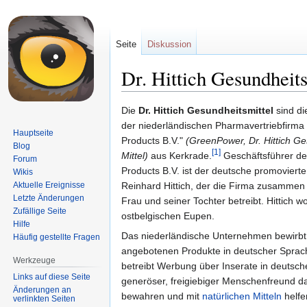
Seite
Diskussion
Dr. Hittich Gesundheits
Zur
Zur
Die
Dr. Hittich Gesundheitsmittel
sind di
Navigation
Suche
der niederländischen Pharmavertriebfirma
Hauptseite
springen
springen
Products B.V."
(GreenPower, Dr. Hittich Ge
Blog
[1]
Mittel)
aus Kerkrade.
Geschäftsführer de
Forum
Products B.V. ist der deutsche promoviert
Wikis
Aktuelle Ereignisse
Reinhard Hittich, der die Firma zusammen 
Letzte Änderungen
Frau und seiner Tochter betreibt. Hittich w
Zufällige Seite
ostbelgischen Eupen.
Hilfe
Das niederländische Unternehmen bewirbt
Häufig gestellte Fragen
angebotenen Produkte in deutscher Sprach
Werkzeuge
betreibt Werbung über Inserate in deutsche
Links auf diese Seite
generöser, freigiebiger Menschenfreund dar
Änderungen an
bewahren und mit
natürlichen Mitteln
helfe
verlinkten Seiten