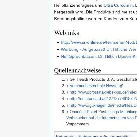
Heilpflanzendragees und
Ultra Curcumin
. 
hergestellt wird. Die Produkte sind meist
Beratungshotline werden Kunden zum Kauf
Weblinks
http://www.sr-online.de/fernsehen/453
Werbung - Aufgepasst! Dr. Hittichs W
Nur Sprechblasen. Dr. Hittich Blasen-Kr
Quellennachweise
↑
GP Health Products B.V., Geschäftsfü
↑
Verbraucherzentrale Hessen
↑
http://www.prostatakrebs-bps.de/in
↑
http://derstandard.at/1271377491879/
↑
http://www.guxhagen.de/media/files
↑
Ominöse Paket-Zustellungs-Mitteilung
Verbraucher auf die Internetseiten von D
Vorpommern
Kategorie
:
Nahrungsergänzungsmittel