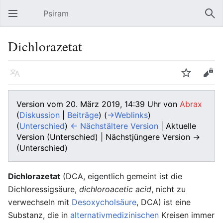
Psiram
Hauptmenü öffnen
Suc
Dichlorazetat
Sprache
Beobachten
Bearbeiten
Version vom 20. März 2019, 14:39 Uhr von
Abrax
(
Diskussion
|
Beiträge
)
(
→‎Weblinks
)
(
Unterschied
)
← Nächstältere Version
| Aktuelle
Version (Unterschied) | Nächstjüngere Version →
(Unterschied)
Dichlorazetat
(DCA, eigentlich gemeint ist die
Dichloressigsäure,
dichloroacetic acid
, nicht zu
verwechseln mit
Desoxycholsäure
, DCA) ist eine
Substanz, die in
alternativmedizinischen
Kreisen immer