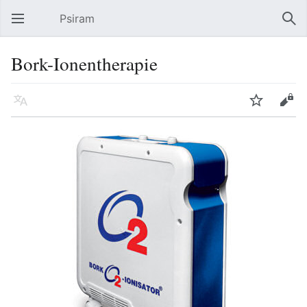
Psiram
Hauptmenü öffnen
Suc
Bork-Ionentherapie
Sprache
Beobachten
Bearbeiten