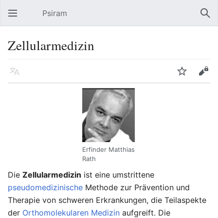
Psiram
Hauptmenü öffnen
Suc
Zellularmedizin
Sprache
Beobachten
Bearbeiten
Erfinder Matthias
Rath
Die
Zellularmedizin
ist eine umstrittene
pseudomedizinische
Methode zur Prävention und
Therapie von schweren Erkrankungen, die Teilaspekte
der
Orthomolekularen Medizin
aufgreift. Die