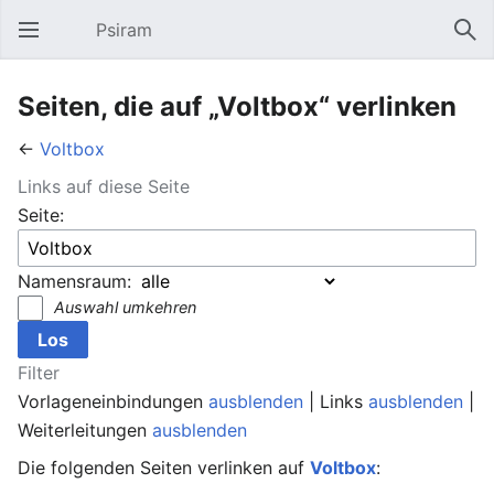
Psiram
Hauptmenü öffnen
Suc
Seiten, die auf „Voltbox“ verlinken
←
Voltbox
Links auf diese Seite
Seite:
Namensraum:
Auswahl umkehren
Filter
Vorlageneinbindungen
ausblenden
| Links
ausblenden
|
Weiterleitungen
ausblenden
Die folgenden Seiten verlinken auf
Voltbox
: