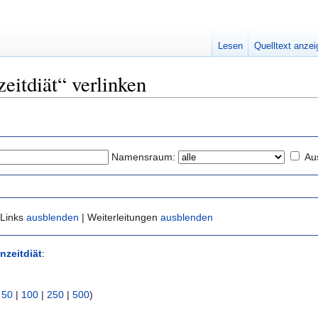
Lesen
Quelltext anze
zeitdiät“ verlinken
Namensraum:
Au
 Links
ausblenden
| Weiterleitungen
ausblenden
inzeitdiät
:
|
50
|
100
|
250
|
500
)