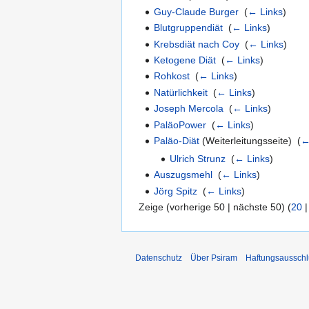
Guy-Claude Burger
‎
(
← Links
)
Blutgruppendiät
‎
(
← Links
)
Krebsdiät nach Coy
‎
(
← Links
)
Ketogene Diät
‎
(
← Links
)
Rohkost
‎
(
← Links
)
Natürlichkeit
‎
(
← Links
)
Joseph Mercola
‎
(
← Links
)
PaläoPower
‎
(
← Links
)
Paläo-Diät
(Weiterleitungsseite) ‎
(
←
Ulrich Strunz
‎
(
← Links
)
Auszugsmehl
‎
(
← Links
)
Jörg Spitz
‎
(
← Links
)
Zeige (vorherige 50 | nächste 50) (
20
Datenschutz
Über Psiram
Haftungsausschl