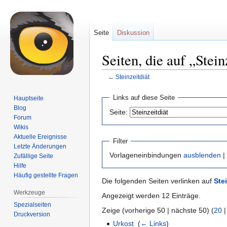
Seite
Diskussion
Seiten, die auf „Stein
←
Steinzeitdiät
Zur
Zur
Links auf diese Seite
Hauptseite
Navigation
Suche
Blog
Seite:
springen
springen
Forum
Wikis
Aktuelle Ereignisse
Filter
Letzte Änderungen
Vorlageneinbindungen
ausblenden
|
Zufällige Seite
Hilfe
Häufig gestellte Fragen
Die folgenden Seiten verlinken auf
Ste
Werkzeuge
Angezeigt werden 12 Einträge.
Spezialseiten
Zeige (vorherige 50 | nächste 50) (
20
Druckversion
Urkost
‎
(
← Links
)