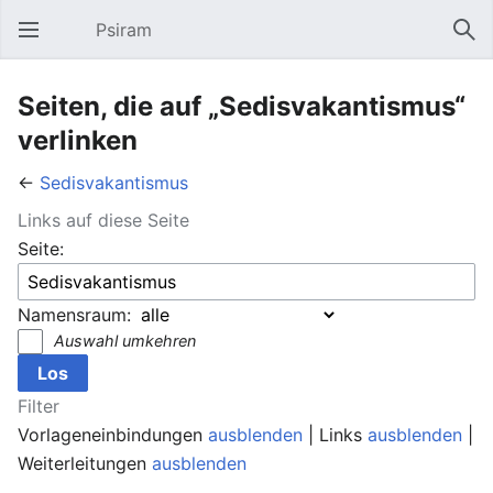
Psiram
Hauptmenü öffnen
Suc
Seiten, die auf „Sedisvakantismus“
verlinken
←
Sedisvakantismus
Links auf diese Seite
Seite:
Namensraum:
Auswahl umkehren
Filter
Vorlageneinbindungen
ausblenden
| Links
ausblenden
|
Weiterleitungen
ausblenden