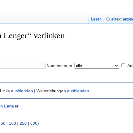
Lesen
Quelltext anze
n Lenger“ verlinken
Namensraum:
Au
 Links
ausblenden
| Weiterleitungen
ausblenden
in Lenger
:
|
50
|
100
|
250
|
500
)