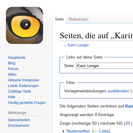
Seite
Diskussion
Seiten, die auf „Kari
←
Karin Lenger
Zur
Zur
Links auf diese Seite
Hauptseite
Navigation
Suche
Blog
Seite:
springen
springen
Forum
Wikis
Aktuelle Ereignisse
Filter
Letzte Änderungen
Vorlageneinbindungen
ausblenden
|
Zufällige Seite
Hilfe
Häufig gestellte Fragen
Die folgenden Seiten verlinken auf
Kar
Werkzeuge
Angezeigt werden 9 Einträge.
Spezialseiten
Zeige (vorherige 50 | nächste 50) (
20
Druckversion
Skalarwellen
‎
(
← Links
)