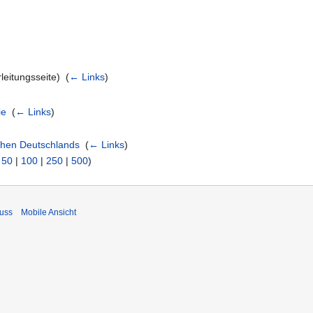
leitungsseite) ‎
(
← Links
)
ie
‎
(
← Links
)
then Deutschlands
‎
(
← Links
)
|
50
|
100
|
250
|
500
)
uss
Mobile Ansicht