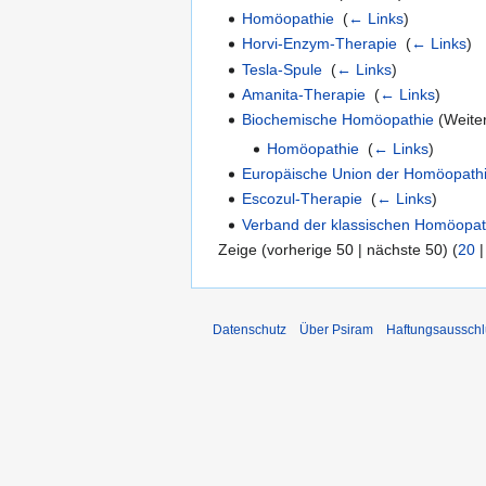
Homöopathie
‎
(
← Links
)
Horvi-Enzym-Therapie
‎
(
← Links
)
Tesla-Spule
‎
(
← Links
)
Amanita-Therapie
‎
(
← Links
)
Biochemische Homöopathie
(Weiter
Homöopathie
‎
(
← Links
)
Europäische Union der Homöopath
Escozul-Therapie
‎
(
← Links
)
Verband der klassischen Homöopa
Zeige (vorherige 50 | nächste 50) (
20
Datenschutz
Über Psiram
Haftungsausschl