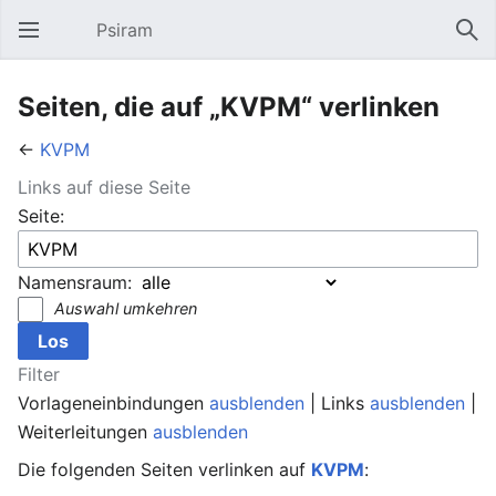
Psiram
Hauptmenü öffnen
Suc
Seiten, die auf „KVPM“ verlinken
←
KVPM
Links auf diese Seite
Seite:
Namensraum:
Auswahl umkehren
Filter
Vorlageneinbindungen
ausblenden
| Links
ausblenden
|
Weiterleitungen
ausblenden
Die folgenden Seiten verlinken auf
KVPM
: