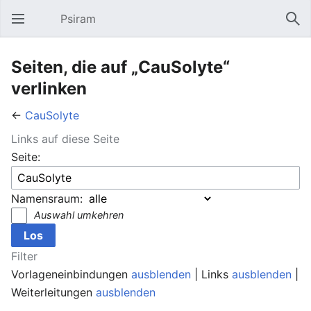
Psiram
Hauptmenü öffnen
Suc
Seiten, die auf „CauSolyte“
verlinken
←
CauSolyte
Links auf diese Seite
Seite:
Namensraum:
Auswahl umkehren
Filter
Vorlageneinbindungen
ausblenden
| Links
ausblenden
|
Weiterleitungen
ausblenden