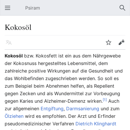
Psiram
Hauptmenü öffnen
Suc
Kokosöl
Sprache
Beobachten
Bearbeiten
Kokosöl
bzw. Kokosfett ist ein aus dem Nährgewebe
der Kokosnuss hergestelltes Lebensmittel, dem
zahlreiche positive Wirkungen auf die Gesundheit und
das Wohlbefinden zugeschrieben werden. So soll es
zum Beispiel beim Abnehmen helfen, als Repellent
gegen Zecken und als Wundermittel zur Vorbeugung
[1]
gegen Karies und Alzheimer-Demenz wirken.
Auch
zur allgemeinen
Entgiftung
,
Darmsanierung
und zum
Ölziehen
wird es empfohlen. Der Arzt und Erfinder
pseudomedizinischer Verfahren
Dietrich Klinghardt