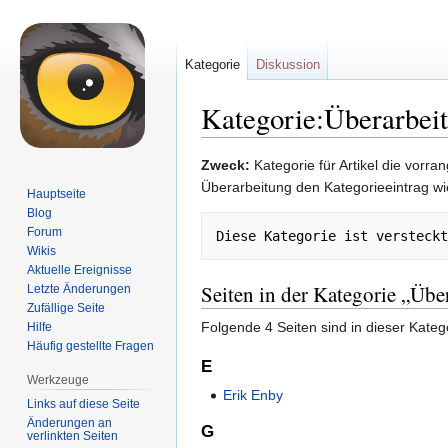
Kategorie
Diskussion
Kategorie:Überarbei
Zur
Zur
Zweck:
Kategorie für Artikel die vor
Navigation
Suche
Überarbeitung den Kategorieeintrag wi
Hauptseite
springen
springen
Blog
Forum
Wikis
Aktuelle Ereignisse
Seiten in der Kategorie „Übe
Letzte Änderungen
Zufällige Seite
Folgende 4 Seiten sind in dieser Kateg
Hilfe
Häufig gestellte Fragen
E
Werkzeuge
Erik Enby
Links auf diese Seite
Änderungen an
G
verlinkten Seiten