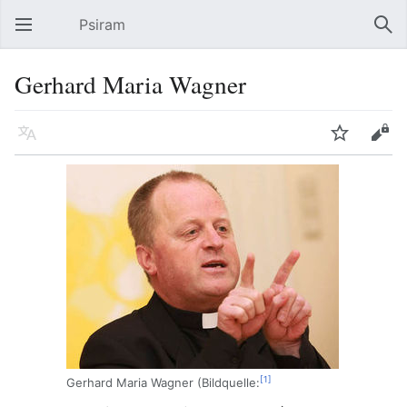
Psiram
Hauptmenü öffnen
Suc
Gerhard Maria Wagner
Sprache
Beobachten
Bearbeiten
[1]
Gerhard Maria Wagner (Bildquelle: