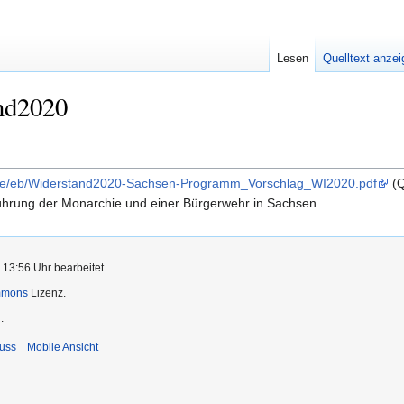
Lesen
Quelltext anze
nd2020
s/e/eb/Widerstand2020-Sachsen-Programm_Vorschlag_WI2020.pdf
(Q
ührung der Monarchie und einer Bürgerwehr in Sachsen.
 13:56 Uhr bearbeitet.
mmons
Lizenz.
.
uss
Mobile Ansicht