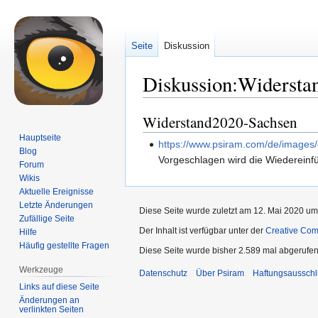
Seite
Diskussion
Diskussion:Widersta
Widerstand2020-Sachsen
Zur
Zur
Navigation
Suche
Hauptseite
https://www.psiram.com/de/image
springen
springen
Blog
Vorgeschlagen wird die Wiedereinf
Forum
Wikis
Aktuelle Ereignisse
Letzte Änderungen
Diese Seite wurde zuletzt am 12. Mai 2020 um
Zufällige Seite
Der Inhalt ist verfügbar unter der
Creative Co
Hilfe
Häufig gestellte Fragen
Diese Seite wurde bisher 2.589 mal abgerufen
Werkzeuge
Datenschutz
Über Psiram
Haftungsausschl
Links auf diese Seite
Änderungen an
verlinkten Seiten