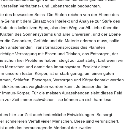
niversellen Verhaltens- und Lebensregeln beobachten.
de des bewussten Seins. Die Stufen reichen von der Ebene des
-Seins mit dem Einsatz von Intellekt und Analyse zur Stufe des
tufe des kollektiven Egos, also dem Weg zur All-Liebe über die
n Kräften des Sonnensystems und aller Universen, und der Ebene
er die Gedanken, Gefühle und die Materie erlernen muss, sollte
h den anstehenden Transformationsprozess des Planeten
e richtige Versorgung mit Essen und Trinken, das Entsorgen, der
 schon hier Probleme haben, steigt zur Zeit stetig. Erst wenn wir
 des Menschen und damit das Immunsystem. Erreicht dieser
m unseren festen Körper, ist er stark genug, um einen guten
n Atmen, Schlafen, Entsorgen, Versorgen und Körperkontakt werden
 Elektromotors verglichen werden kann. Je besser die fünf
er Immun-Körper. Für die meisten Aurasehenden sieht dieses Feld
schen zur Zeit immer schwächer – so können an sich harmlose
t es hier zur Zeit auch bedenkliche Entwicklungen. So sorgt
schnelleren Verfall vieler Menschen. Diese sind verunsichert,
t ist auch das herausragende Merkmal der zweiten