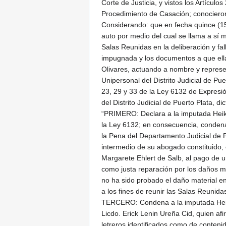
Corte de Justicia, y vistos los Artícul
Procedimiento de Casación; conocieron 
Considerando: que en fecha quince (15
auto por medio del cual se llama a sí
Salas Reunidas en la deliberación y f
impugnada y los documentos a que ella
Olivares, actuando a nombre y represen
Unipersonal del Distrito Judicial de Pu
23, 29 y 33 de la Ley 6132 de Expresi
del Distrito Judicial de Puerto Plata, d
“PRIMERO: Declara a la imputada Heike 
la Ley 6132; en consecuencia, condena
la Pena del Departamento Judicial de P
intermedio de su abogado constituido, 
Margarete Ehlert de Salb, al pago de
como justa reparación por los daños mo
no ha sido probado el daño material en 
a los fines de reunir las Salas Reunid
TERCERO: Condena a la imputada Heike M
Licdo. Erick Lenin Ureña Cid, quien a
letreros identificados como de contenid