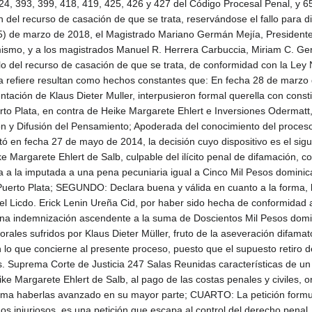
os 24, 393, 399, 418, 419, 425, 426 y 427 del Código Procesal Penal, y 
del recurso de casación de que se trata, reservándose el fallo para di
) de marzo de 2018, el Magistrado Mariano Germán Mejía, Presidente d
 mismo, y a los magistrados Manuel R. Herrera Carbuccia, Miriam C. Ge
allo del recurso de casación de que se trata, de conformidad con la
 refiere resultan como hechos constantes que: En fecha 28 de marzo d
tación de Klaus Dieter Muller, interpusieron formal querella con consti
erto Plata, en contra de Heike Margarete Ehlert e Inversiones Odermatt, 
ón y Difusión del Pensamiento; Apoderada del conocimiento del proces
ictó en fecha 27 de mayo de 2014, la decisión cuyo dispositivo es el sigu
Margarete Ehlert de Salb, culpable del ilícito penal de difamación, co
 a la imputada a una pena pecuniaria igual a Cinco Mil Pesos dominica
uerto Plata; SEGUNDO: Declara buena y válida en cuanto a la forma, la 
el Licdo. Erick Lenin Ureña Cid, por haber sido hecha de conformidad 
 una indemnización ascendente a la suma de Doscientos Mil Pesos dom
rales sufridos por Klaus Dieter Müller, fruto de la aseveración difamat
lo que concierne al presente proceso, puesto que el supuesto retiro de l
as. Suprema Corte de Justicia 247 Salas Reunidas características de un
argarete Ehlert de Salb, al pago de las costas penales y civiles, ord
firma haberlas avanzado en su mayor parte; CUARTO: La petición formul
os injuriosos, es una petición que escapa al control del derecho penal, 