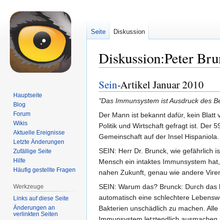
Seite
Diskussion
Diskussion:Peter Bru
Sein
-Artikel Januar 2010
Zur
Zur
Navigation
Suche
Hauptseite
"Das Immunsystem ist Ausdruck des B
springen
springen
Blog
Forum
Der Mann ist bekannt dafür, kein Blatt 
Wikis
Politik und Wirtschaft gefragt ist. Der
Aktuelle Ereignisse
Gemeinschaft auf der Insel Hispaniola
Letzte Änderungen
SEIN: Herr Dr. Brunck, wie gefährlich 
Zufällige Seite
Hilfe
Mensch ein intaktes Immunsystem hat, 
Häufig gestellte Fragen
nahen Zukunft, genau wie andere Vire
SEIN: Warum das? Brunck: Durch das b
Werkzeuge
automatisch eine schlechtere Lebenswe
Links auf diese Seite
Änderungen an
Bakterien unschädlich zu machen. Alle
verlinkten Seiten
Immunsystem letztendlich ausmachen, 