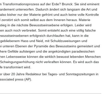
 Transformationsprozess auf der Erde? Brunck: Sie sind eminent
rdement unterworfen. Dadurch ändert sich langsam die Art und
lso bisher nur der Materie gefrönt und auch keine volle Kontrolle
erstört sich somit selbst aus dem Inneren heraus. Materie
stieg in die nächste Bewusstseinsebene erfolgen. Leider wird
n auch noch verbreitet. Somit entsteht auch eine völlig falsche
wusstseinsebenen erfolgreich durchlaufen hat, kann in die
g gebliebenem Hass und Neid, mit Schuldzuweisungen und
drei unteren Ebenen der Pyramide des Bewusstseins gemeistert und
ere Gefilde aufsteigen und die angekündigten paradiesischen
ichen Lebensweise können die wirklich bewusst lebenden Menschen
 Schwingungserhöhung nicht verkraften können. Es wird auch das
e transformiert wird.
r er über 20 Jahre Redakteur bei Tages- und Sonntagszeitungen in
ssociated press (AP).