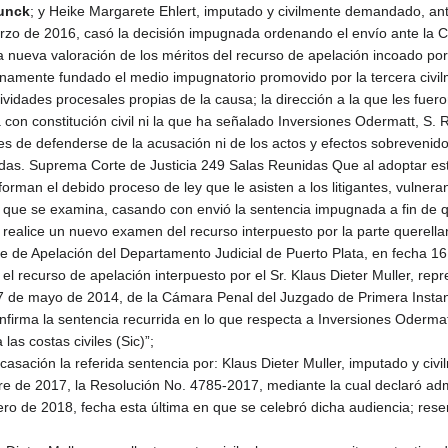
runck
; y Heike Margarete Ehlert, imputado y civilmente demandado, ant
zo de 2016, casó la decisión impugnada ordenando el envío ante la Co
na nueva valoración de los méritos del recurso de apelación incoado po
lenamente fundado el medio impugnatorio promovido por la tercera civi
ctividades procesales propias de la causa; la dirección a la que les fuer
a con constitución civil ni la que ha señalado Inversiones Odermatt, S. 
s de defenderse de la acusación ni de los actos y efectos sobrevenido
as. Suprema Corte de Justicia 249 Salas Reunidas Que al adoptar esta
rman el debido proceso de ley que le asisten a los litigantes, vulner
 que se examina, casando con envió la sentencia impugnada a fin de qu
realice un nuevo examen del recurso interpuesto por la parte querellant
e de Apelación del Departamento Judicial de Puerto Plata, en fecha 1
el recurso de apelación interpuesto por el Sr. Klaus Dieter Muller, re
 de mayo de 2014, de la Cámara Penal del Juzgado de Primera Instancia
firma la sentencia recurrida en lo que respecta a Inversiones Odermat
as costas civiles (Sic)”;
casación la referida sentencia por: Klaus Dieter Muller, imputado y 
bre de 2017, la Resolución No. 4785-2017, mediante la cual declaró admi
ero de 2018, fecha esta última en que se celebró dicha audiencia; rese