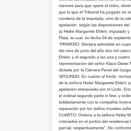
razones para que opere el retiro, destru
que lo que el Tribunal ha juzgado no e
condena de la imputada, sino de la val
apelación, según las disposiciones del
a) Heike Margarete Ehlert, imputado y 
Plata, la cual, en fecha 04 de septiemb
“PRIMERO: Declara admisible en cuanto a
del mes de junio del año dos mil cator
Ehlert; y el segundo a las una y cuatro
representación del señor Klaus Dieter 
dictada por la Cámara Penal del Juzgado
SEGUNDO: En cuanto al fondo, rechaza d
de la señora Heike Margarete Ehlert, p
apelación interpuesto por el Licdo. Eri
el ordinal segundo parte in fine, y or
solidariamente con la compañía Invers
reparación por los daños morales sufri
CUARTO: Ordena a la señora Heike Marga
colocados en el portón del residencial
parcial, respectivamente”; No conforme