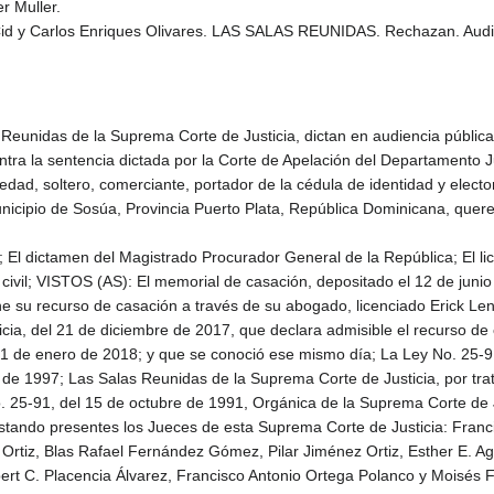
r Muller.
id y Carlos Enriques Olivares. LAS SALAS REUNIDAS. Rechazan. Audien
eunidas de la Suprema Corte de Justicia, dictan en audiencia pública,
ntra la sentencia dictada por la Corte de Apelación del Departamento J
edad, soltero, comerciante, portador de la cédula de identidad y elect
icipio de Sosúa, Provincia Puerto Plata, República Dominicana, querel
rol; El dictamen del Magistrado Procurador General de la República; El 
r civil; VISTOS (AS): El memorial de casación, depositado el 12 de junio
one su recurso de casación a través de su abogado, licenciado Erick L
ia, del 21 de diciembre de 2017, que declara admisible el recurso de c
ía 31 de enero de 2018; y que se conoció ese mismo día; La Ley No. 25
6 de 1997; Las Salas Reunidas de la Suprema Corte de Justicia, por tr
o. 25-91, del 15 de octubre de 1991, Orgánica de la Suprema Corte de 
estando presentes los Jueces de esta Suprema Corte de Justicia: Franc
Ortiz, Blas Rafael Fernández Gómez, Pilar Jiménez Ortiz, Esther E. A
t C. Placencia Álvarez, Francisco Antonio Ortega Polanco y Moisés Fe