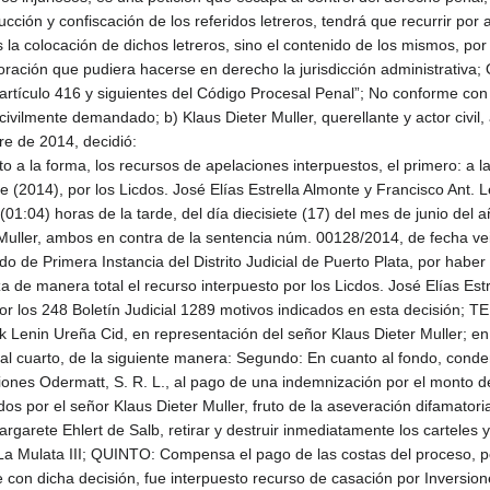
cción y confiscación de los referidos letreros, tendrá que recurrir por 
s la colocación de dichos letreros, sino el contenido de los mismos, po
oración que pudiera hacerse en derecho la jurisdicción administrativa
 artículo 416 y siguientes del Código Procesal Penal”; No conforme con
civilmente demandado; b) Klaus Dieter Muller, querellante y actor civil
re de 2014, decidió:
 la forma, los recursos de apelaciones interpuestos, el primero: a las 
ce (2014), por los Licdos. José Elías Estrella Almonte y Francisco Ant
 (01:04) horas de la tarde, del día diecisiete (17) del mes de junio del 
Muller, ambos en contra de la sentencia núm. 00128/2014, de fecha vei
 de Primera Instancia del Distrito Judicial de Puerto Plata, por haber
e manera total el recurso interpuesto por los Licdos. José Elías Estr
or los 248 Boletín Judicial 1289 motivos indicados en esta decisión; 
ck Lenin Ureña Cid, en representación del señor Klaus Dieter Muller; e
dinal cuarto, de la siguiente manera: Segundo: En cuanto al fondo, cond
iones Odermatt, S. R. L., al pago de una indemnización por el monto 
dos por el señor Klaus Dieter Muller, fruto de la aseveración difamato
rete Ehlert de Salb, retirar y destruir inmediatamente los carteles y l
 La Mulata III; QUINTO: Compensa el pago de las costas del proceso, po
 con dicha decisión, fue interpuesto recurso de casación por Inversi