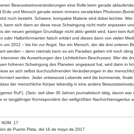
chenen Bewusstseinsveränderungen eine Rolle beim gerade ablaufenden
ind Erde und Mensch gerade einem immens verstärkten Photonen-Bomba
etzt noch besteht. Schwere, kompakte Materie wird dabei leichter. Wer a
, kann sich dann an diese neue Schwingung nicht mehr anpassen und z
s der neuen geistigen Grundlage nicht aktiv gelebt wird, kann kein Auf
oder Halbinformierten falsch erklärt und dieses dann von vielen Medie
um 2012 – bis hin zur Angst. Nur ein Mensch, der die drei unteren Be
ert werden – denn niemals kann es ein Paradies geben mit noch übri
o intensiver die Auswirkungen des Lichtteilchen-Beschusses. Wer die 
uen höheren Schwingung des Planeten angepasst hat, wird dann in höh
diese an sich selbst durchzuführenden Veränderungen in der menschl
nsformiert werden. Jeder unbewusst Lebende wird die kommende, finale
 dass der menschliche Körper lebendig in eine andere Bewusstseinsstuf
entur RuF). (Sein: seit über 30 Jahren journalistisch tätig, davon wa
ar er langjähriger Korrespondent der weltgrößten Nachrichtenagentur a
, NÚM. 17
ón de Puerto Plata, del 16 de mayo de 2017.