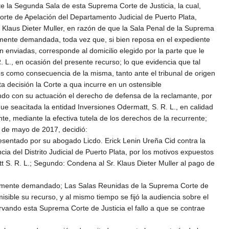
e la Segunda Sala de esta Suprema Corte de Justicia, la cual,
rte de Apelación del Departamento Judicial de Puerto Plata,
r Klaus Dieter Muller, en razón de que la Sala Penal de la Suprema
lmente demandada, toda vez que, si bien reposa en el expediente
on enviadas, corresponde al domicilio elegido por la parte que le
R. L., en ocasión del presente recurso; lo que evidencia que tal
s como consecuencia de la misma, tanto ante el tribunal de origen
 decisión la Corte a qua incurre en un ostensible
ando con su actuación el derecho de defensa de la reclamante, por
e seacitada la entidad Inversiones Odermatt, S. R. L., en calidad
e, mediante la efectiva tutela de los derechos de la recurrente;
6 de mayo de 2017, decidió:
presentado por su abogado Licdo. Erick Lenin Ureña Cid contra la
 del Distrito Judicial de Puerto Plata, por los motivos expuestos
t S. R. L.; Segundo: Condena al Sr. Klaus Dieter Muller al pago de
civilmente demandado; Las Salas Reunidas de la Suprema Corte de
sible su recurso, y al mismo tiempo se fijó la audiencia sobre el
rvando esta Suprema Corte de Justicia el fallo a que se contrae