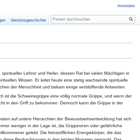
Anmelden
Suche
igen
Versionsgeschichte
spiritueller Lehrer und Heiler, dessen Rat bei vielen Mächtigen in
ituellen Wissen. Er leitet heute eine stetig wachsende spirituelle
uchen der Menschheit und bekam einige verblüffende Antworten.
ich ist die Schweinegrippe eine völlig normale Grippe, und wenn der
cht in den Griff zu bekommen. Dennoch kann die Grippe in der
ten auf untere Hierarchien der Bewusstseinsentwicklung hat sich
er weniger in der Lage ist, die Grippeviren oder gefährliche
lkommener gelebt. Die feinstofflichen Energiekörper, die das
en diese Beobachtungen in den letzten Monaten gemacht. Das