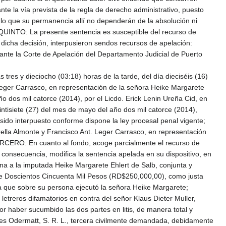
ante la vía prevista de la regla de derecho administrativo, puesto
r lo que su permanencia allí no dependerán de la absolución ni
; QUINTO: La presente sentencia es susceptible del recurso de
 dicha decisión, interpusieron sendos recursos de apelación:
, ante la Corte de Apelación del Departamento Judicial de Puerto
tres y dieciocho (03:18) horas de la tarde, del día dieciséis (16)
. Leger Carrasco, en representación de la señora Heike Margarete
año dos mil catorce (2014), por el Licdo. Erick Lenin Ureña Cid, en
ntisiete (27) del mes de mayo del año dos mil catorce (2014),
 sido interpuesto conforme dispone la ley procesal penal vigente;
ella Almonte y Francisco Ant. Leger Carrasco, en representación
TERCERO: En cuanto al fondo, acoge parcialmente el recurso de
n consecuencia, modifica la sentencia apelada en su dispositivo, en
ena a la imputada Heike Margarete Ehlert de Salb, conjunta y
de Doscientos Cincuenta Mil Pesos (RD$250,000,00), como justa
ria que sobre su persona ejecutó la señora Heike Margarete;
etreros difamatorios en contra del señor Klaus Dieter Muller,
r haber sucumbido las dos partes en litis, de manera total y
ones Odermatt, S. R. L., tercera civilmente demandada, debidamente