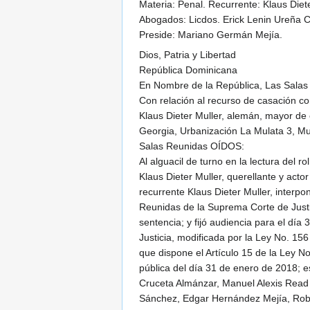
Materia: Penal. Recurrente: Klaus Diete
Abogados: Licdos. Erick Lenin Ureña C
Preside: Mariano Germán Mejía.
Dios, Patria y Libertad
República Dominicana
En Nombre de la República, Las Salas R
Con relación al recurso de casación co
Klaus Dieter Muller, alemán, mayor de 
Georgia, Urbanización La Mulata 3, Mun
Salas Reunidas OÍDOS:
Al alguacil de turno en la lectura del 
Klaus Dieter Muller, querellante y acto
recurrente Klaus Dieter Muller, interp
Reunidas de la Suprema Corte de Justic
sentencia; y fijó audiencia para el d
Justicia, modificada por la Ley No. 15
que dispone el Artículo 15 de la Ley N
pública del día 31 de enero de 2018; 
Cruceta Almánzar, Manuel Alexis Read 
Sánchez, Edgar Hernández Mejía, Rober