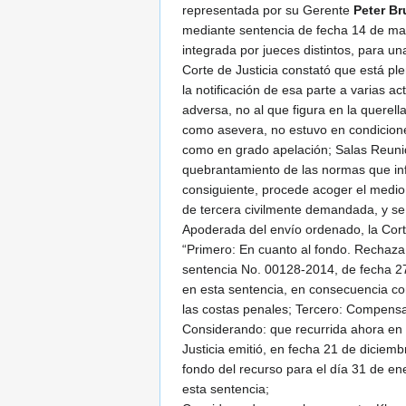
representada por su Gerente
Peter B
mediante sentencia de fecha 14 de mar
integrada por jueces distintos, para u
Corte de Justicia constató que está p
la notificación de esa parte a varias a
adversa, no al que figura en la querell
como asevera, no estuvo en condicione
como en grado apelación; Salas Reunid
quebrantamiento de las normas que info
consiguiente, procede acoger el medio
de tercera civilmente demandada, y se 
Apoderada del envío ordenado, la Cort
“Primero: En cuanto al fondo. Rechaza 
sentencia No. 00128-2014, de fecha 27
en esta sentencia, en consecuencia con
las costas penales; Tercero: Compensa l
Considerando: que recurrida ahora en 
Justicia emitió, en fecha 21 de diciem
fondo del recurso para el día 31 de en
esta sentencia;