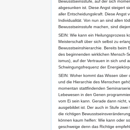
Bewusstseinsstufe, auf der sich momen
abgesunken ist. Diese Angst steigert s
aller Entscheidungskraft. Diese Angst v
Individualität. Von nun an sind allen 
Bewusstseinsstufe machen, sind diejeni
SEIN: Wie kann ein Heilungsprozess ko
Meisterschaft über sich selbst zu erla
Bewusstseinshierarchie. Bereits beim E
des beginnenden wirklichen Mensch-Sein
ismus), auf der Vertrauen in sich und 
Schwingungsfrequenz der Energiekörper
SEIN: Woher kommt das Wissen über di
und die Hierarchie des Menschen gehör
momentan stattfindenden Seminarserie 
Lebewesen in den Genen programmiert.
vom Ei sein kann. Gerade dann nicht,
ausgebildet ist. Der auch in Stufe zwe
die richtigen Bewusstseinsveränderung
können kaum helfen: Wie kann oder soll
geschweige denn das Richtige empfehl