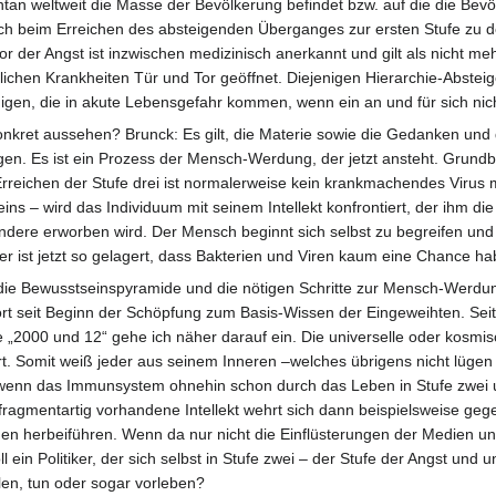
tan weltweit die Masse der Bevölkerung befindet bzw. auf die die Bevö
ich beim Erreichen des absteigenden Überganges zur ersten Stufe zu der
or der Angst ist inzwischen medizinisch anerkannt und gilt als nicht m
tödlichen Krankheiten Tür und Tor geöffnet. Diejenigen Hierarchie-Abste
gen, die in akute Lebensgefahr kommen, wenn ein an und für sich nicht
nkret aussehen? Brunck: Es gilt, die Materie sowie die Gedanken und 
ngen. Es ist ein Prozess der Mensch-Werdung, der jetzt ansteht. Grun
rreichen der Stufe drei ist normalerweise kein krankmachendes Virus m
s – wird das Individuum mit seinem Intellekt konfrontiert, der ihm die 
andere erworben wird. Der Mensch beginnt sich selbst zu begreifen und 
 ist jetzt so gelagert, dass Bakterien und Viren kaum eine Chance ha
e Bewusstseinspyramide und die nötigen Schritte zur Mensch-Werdun
t seit Beginn der Schöpfung zum Basis-Wissen der Eingeweihten. Seit 1
„2000 und 12“ gehe ich näher darauf ein. Die universelle oder kosmisc
 Somit weiß jeder aus seinem Inneren –welches übrigens nicht lügen 
 wenn das Immunsystem ohnehin schon durch das Leben in Stufe zwei u
i fragmentartig vorhandene Intellekt wehrt sich dann beispielsweise g
en herbeiführen. Wenn da nur nicht die Einflüsterungen der Medien un
 ein Politiker, der sich selbst in Stufe zwei – der Stufe der Angst un
en, tun oder sogar vorleben?