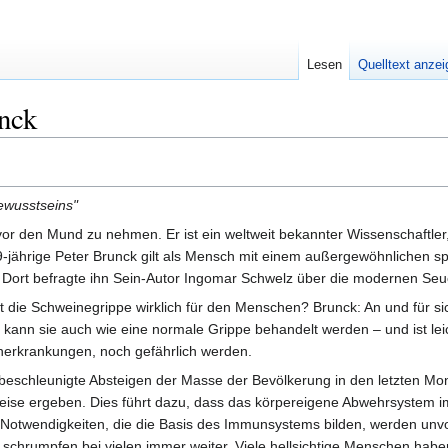
Lesen
Quelltext anze
nck
ewusstseins"
vor den Mund zu nehmen. Er ist ein weltweit bekannter Wissenschaftler, 
 59-jährige Peter Brunck gilt als Mensch mit einem außergewöhnlichen spir
. Dort befragte ihn Sein-Autor Ingomar Schwelz über die modernen Se
ist die Schweinegrippe wirklich für den Menschen? Brunck: An und für s
kann sie auch wie eine normale Grippe behandelt werden – und ist lei
nerkrankungen, noch gefährlich werden.
eschleunigte Absteigen der Masse der Bevölkerung in den letzten Mona
ise ergeben. Dies führt dazu, dass das körpereigene Abwehrsystem imm
 Notwendigkeiten, die die Basis des Immunsystems bilden, werden unvol
schrumpfen bei vielen immer weiter. Viele hellsichtige Menschen hab