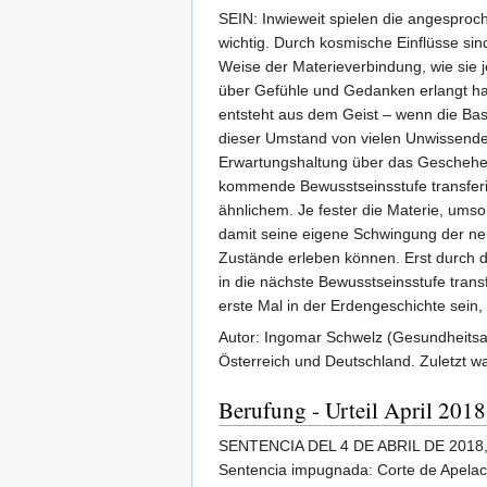
SEIN: Inwieweit spielen die angespro
wichtig. Durch kosmische Einflüsse s
Weise der Materieverbindung, wie sie j
über Gefühle und Gedanken erlangt hat
entsteht aus dem Geist – wenn die Basi
dieser Umstand von vielen Unwissenden 
Erwartungshaltung über das Geschehen 
kommende Bewusstseinsstufe transferi
ähnlichem. Je fester die Materie, ums
damit seine eigene Schwingung der ne
Zustände erleben können. Erst durch 
in die nächste Bewusstseinsstufe tra
erste Mal in der Erdengeschichte sein,
Autor: Ingomar Schwelz (Gesundheitsag
Österreich und Deutschland. Zuletzt w
Berufung - Urteil April 2018
SENTENCIA DEL 4 DE ABRIL DE 2018
Sentencia impugnada: Corte de Apelaci