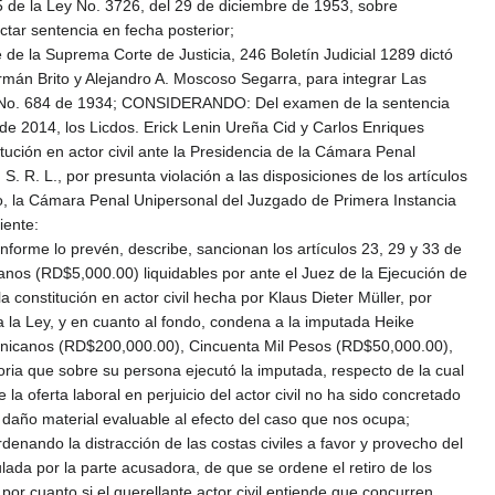
65 de la Ley No. 3726, del 29 de diciembre de 1953, sobre
ctar sentencia en fecha posterior;
e la Suprema Corte de Justicia, 246 Boletín Judicial 1289 dictó
rmán Brito y Alejandro A. Moscoso Segarra, para integrar Las
 Ley No. 684 de 1934; CONSIDERANDO: Del examen de la sentencia
e 2014, los Licdos. Erick Lenin Ureña Cid y Carlos Enriques
tución en actor civil ante la Presidencia de la Cámara Penal
S. R. L., por presunta violación a las disposiciones de los artículos
o, la Cámara Penal Unipersonal del Juzgado de Primera Instancia
iente:
nforme lo prevén, describe, sancionan los artículos 23, 29 y 33 de
nos (RD$5,000.00) liquidables por ante el Juez de la Ejecución de
constitución en actor civil hecha por Klaus Dieter Müller, por
a la Ley, y en cuanto al fondo, condena a la imputada Heike
inicanos (RD$200,000.00), Cincuenta Mil Pesos (RD$50,000.00),
oria que sobre su persona ejecutó la imputada, respecto de la cual
a oferta laboral en perjuicio del actor civil no ha sido concretado
 daño material evaluable al efecto del caso que nos ocupa;
enando la distracción de las costas civiles a favor y provecho del
ada por la parte acusadora, de que se ordene el retiro de los
por cuanto si el querellante actor civil entiende que concurren