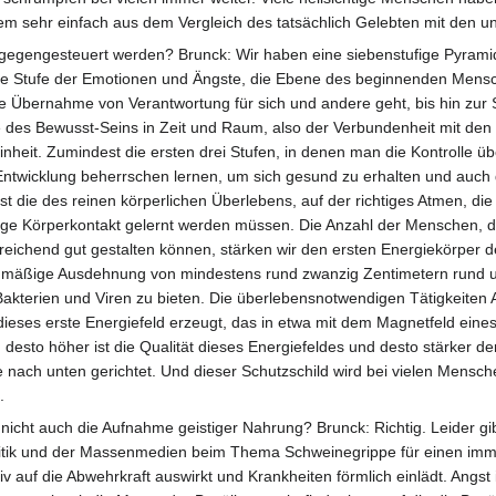
dem sehr einfach aus dem Vergleich des tatsächlich Gelebten mit den u
tgegengesteuert werden? Brunck: Wir haben eine siebenstufige Pyrami
ie Stufe der Emotionen und Ängste, die Ebene des beginnenden Mensch
e Übernahme von Verantwortung für sich und andere geht, bis hin zur S
ne des Bewusst-Seins in Zeit und Raum, also der Verbundenheit mit de
heit. Zumindest die ersten drei Stufen, in denen man die Kontrolle üb
 Entwicklung beherrschen lernen, um sich gesund zu erhalten und auc
ist die des reinen körperlichen Überlebens, auf der richtiges Atmen, di
tige Körperkontakt gelernt werden müssen. Die Anzahl der Menschen, die
reichend gut gestalten können, stärken wir den ersten Energiekörper
eichmäßige Ausdehnung von mindestens rund zwanzig Zentimetern rund u
 Bakterien und Viren zu bieten. Die überlebensnotwendigen Tätigkeite
ieses erste Energiefeld erzeugt, das in etwa mit dem Magnetfeld eines
desto höher ist die Qualität dieses Energiefeldes und desto stärker d
tze nach unten gerichtet. Und dieser Schutzschild wird bei vielen Men
.
icht auch die Aufnahme geistiger Nahrung? Brunck: Richtig. Leider gib
itik und der Massenmedien beim Thema Schweinegrippe für einen immer 
v auf die Abwehrkraft auswirkt und Krankheiten förmlich einlädt. Angs