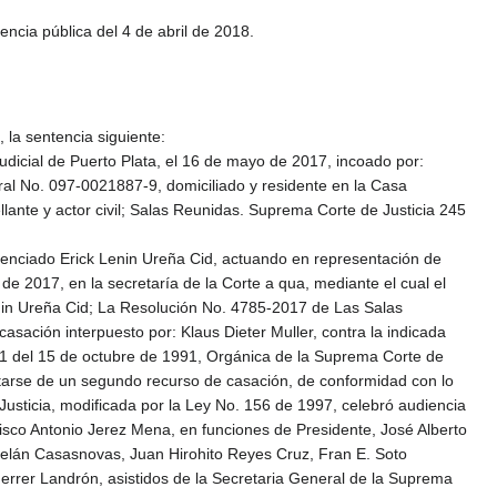
cia pública del 4 de abril de 2018.
 la sentencia siguiente:
udicial de Puerto Plata, el 16 de mayo de 2017, incoado por:
oral No. 097-0021887-9, domiciliado y residente en la Casa
lante y actor civil; Salas Reunidas. Suprema Corte de Justicia 245
licenciado Erick Lenin Ureña Cid, actuando en representación de
 de 2017, en la secretaría de la Corte a qua, mediante el cual el
enin Ureña Cid; La Resolución No. 4785-2017 de Las Salas
asación interpuesto por: Klaus Dieter Muller, contra la indicada
-91 del 15 de octubre de 1991, Orgánica de la Suprema Corte de
atarse de un segundo recurso de casación, de conformidad con lo
Justicia, modificada por la Ley No. 156 de 1997, celebró audiencia
isco Antonio Jerez Mena, en funciones de Presidente, José Alberto
gelán Casasnovas, Juan Hirohito Reyes Cruz, Fran E. Soto
rrer Landrón, asistidos de la Secretaria General de la Suprema