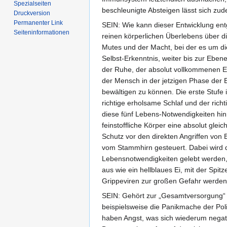
Spezialseiten
beschleunigte Absteigen lässt sich zu
Druckversion
Permanenter Link
SEIN: Wie kann dieser Entwicklung en
Seiten­informationen
reinen körperlichen Überlebens über d
Mutes und der Macht, bei der es um di
Selbst-Erkenntnis, weiter bis zur Ebe
der Ruhe, der absolut vollkommenen Ein
der Mensch in der jetzigen Phase der
bewältigen zu können. Die erste Stufe 
richtige erholsame Schlaf und der rich
diese fünf Lebens-Notwendigkeiten hin
feinstoffliche Körper eine absolut gl
Schutz vor den direkten Angriffen von
vom Stammhirn gesteuert. Dabei wird d
Lebensnotwendigkeiten gelebt werden, 
aus wie ein hellblaues Ei, mit der Spi
Grippeviren zur großen Gefahr werden
SEIN: Gehört zur „Gesamtversorgung“ n
beispielsweise die Panikmache der Pol
haben Angst, was sich wiederum negati