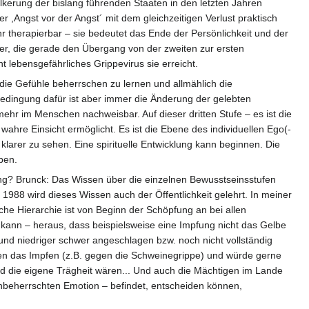
lkerung der bislang führenden Staaten in den letzten Jahren
 ,Angst vor der Angst´ mit dem gleichzeitigen Verlust praktisch
ehr therapierbar – sie bedeutet das Ende der Persönlichkeit und der
iger, die gerade den Übergang von der zweiten zur ersten
 lebensgefährliches Grippevirus sie erreicht.
die Gefühle beherrschen zu lernen und allmählich die
dbedingung dafür ist aber immer die Änderung der gelebten
ehr im Menschen nachweisbar. Auf dieser dritten Stufe – es ist die
wahre Einsicht ermöglicht. Es ist die Ebene des individuellen Ego(-
klarer zu sehen. Eine spirituelle Entwicklung kann beginnen. Die
ben.
g? Brunck: Das Wissen über die einzelnen Bewusstseinsstufen
988 wird dieses Wissen auch der Öffentlichkeit gelehrt. In meiner
he Hierarchie ist von Beginn der Schöpfung an bei allen
kann – heraus, dass beispielsweise eine Impfung nicht das Gelbe
nd niedriger schwer angeschlagen bzw. noch nicht vollständig
egen das Impfen (z.B. gegen die Schweinegrippe) und würde gerne
d die eigene Trägheit wären... Und auch die Mächtigen im Lande
d unbeherrschten Emotion – befindet, entscheiden können,