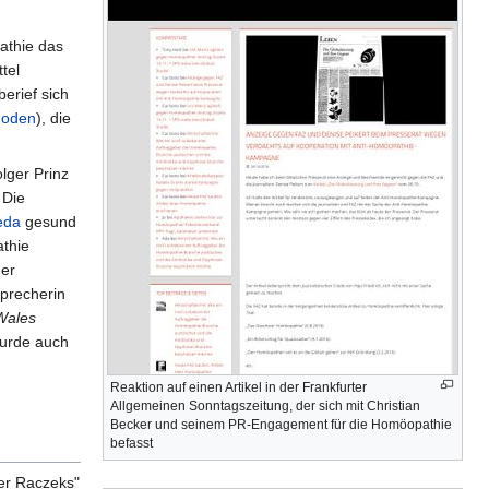
athie das
tel
erief sich
thoden
), die
lger Prinz
 Die
eda
gesund
athie
der
Sprecherin
 Wales
urde auch
Reaktion auf einen Artikel in der Frankfurter
Allgemeinen Sonntagszeitung, der sich mit Christian
Becker und seinem PR-Engagement für die Homöopathie
befasst
der Raczeks"