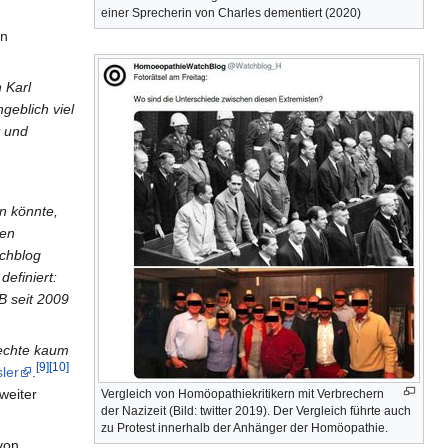
einer Sprecherin von Charles dementiert (2020)
en
 Karl
geblich viel
t und
n könnte,
gen
tchblog
definiert:
B seit 2009
Rechte kaum
[9]
[10]
sler
.
weiter
Vergleich von Homöopathiekritikern mit Verbrechern
der Nazizeit (Bild: twitter 2019). Der Vergleich führte auch
zu Protest innerhalb der Anhänger der Homöopathie.
von