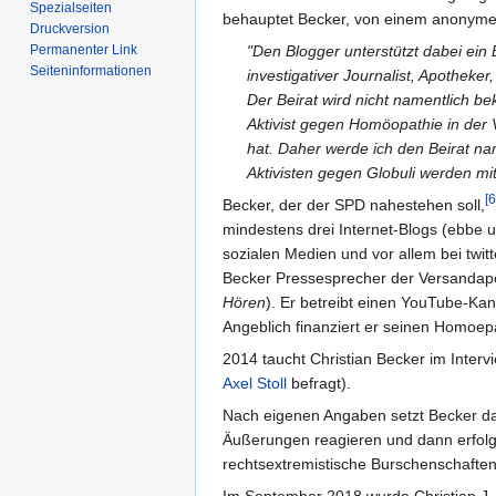
Spezialseiten
behauptet Becker, von einem anonymen
Druckversion
Permanenter Link
"Den Blogger unterstützt dabei ein 
Seiten­informationen
investigativer Journalist, Apotheker,
Der Beirat wird nicht namentlich b
Aktivist gegen Homöopathie in der 
hat. Daher werde ich den Beirat na
Aktivisten gegen Globuli werden mit
[6
Becker, der der SPD nahestehen soll,
mindestens drei Internet-Blogs (ebbe
sozialen Medien und vor allem bei twit
Becker Pressesprecher der Versandapo
Hören
). Er betreibt einen YouTube-Ka
Angeblich finanziert er seinen Homoep
2014 taucht Christian Becker im Interv
Axel Stoll
befragt).
Nach eigenen Angaben setzt Becker dara
Äußerungen reagieren und dann erfolgr
rechtsextremistische Burschenschaften