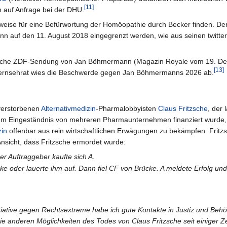
[11]
h auf Anfrage bei der DHU.
weise für eine Befürwortung der Homöopathie durch Becker finden. De
 auf den 11. August 2018 eingegrenzt werden, wie aus seinen twitter
tische ZDF-Sendung von Jan Böhmermann (Magazin Royale vom 19. D
[13]
ernsehrat wies die Beschwerde gegen Jan Böhmermanns 2026 ab.
 verstorbenen
Alternativmedizin
-Pharmalobbyisten
Claus Fritzsche
, der 
m Eingeständnis von mehreren Pharmaunternehmen finanziert wurde, 
zin
offenbar aus rein wirtschaftlichen Erwägungen zu bekämpfen. Fritz
Ansicht, dass Fritzsche ermordet wurde:
Der Auftraggeber kaufte sich A.
e oder lauerte ihm auf. Dann fiel CF von Brücke. A meldete Erfolg und
nitiative gegen Rechtsextreme habe ich gute Kontakte in Justiz und Beh
 die anderen Möglichkeiten des Todes von Claus Fritzsche seit einiger Ze