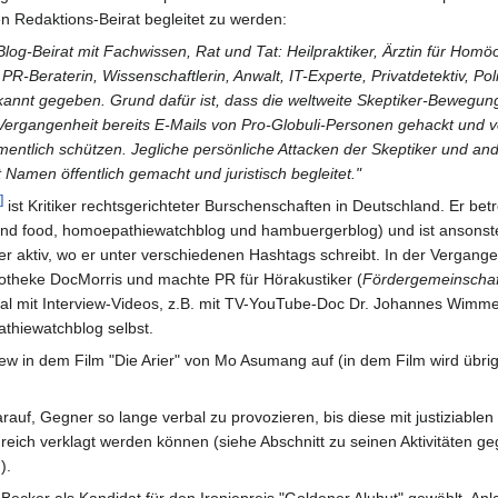
 Redaktions-Beirat begleitet zu werden:
Blog-Beirat mit Fachwissen, Rat und Tat: Heilpraktiker, Ärztin für Homö
 PR-Beraterin, Wissenschaftlerin, Anwalt, IT-Experte, Privatdetektiv, Poli
ekannt gegeben. Grund dafür ist, dass die weltweite Skeptiker-Bewegung
Vergangenheit bereits E-Mails von Pro-Globuli-Personen gehackt und ve
mentlich schützen. Jegliche persönliche Attacken der Skeptiker und an
 Namen öffentlich gemacht und juristisch begleitet."
]
ist Kritiker rechtsgerichteter Burschenschaften in Deutschland. Er betr
 und food, homoepathiewatchblog und hambuergerblog) und ist ansonst
ter aktiv, wo er unter verschiedenen Hashtags schreibt. In der Vergang
theke DocMorris und machte PR für Hörakustiker (
Fördergemeinschaf
nal mit Interview-Videos, z.B. mit TV-YouTube-Doc Dr. Johannes Wimme
athiewatchblog selbst.
iew in dem Film "Die Arier" von Mo Asumang auf (in dem Film wird übr
uf, Gegner so lange verbal zu provozieren, bis diese mit justiziablen
eich verklagt werden können (siehe Abschnitt zu seinen Aktivitäten g
).