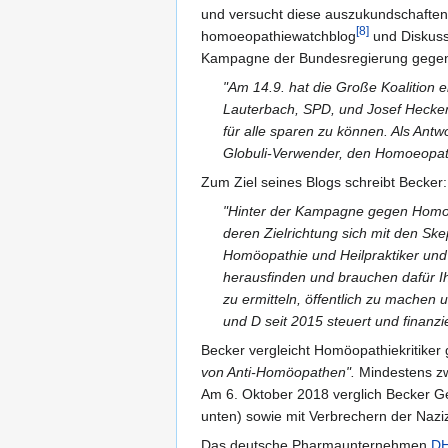
und versucht diese auszukundschaften.
[8]
homoeopathiewatchblog
und Diskussi
Kampagne der Bundesregierung gegen 
"Am 14.9. hat die Große Koalition
Lauterbach, SPD, und Josef Hecken
für alle sparen zu können. Als Antw
Globuli-Verwender, den Homoeopathi
Zum Ziel seines Blogs schreibt Becker:
"Hinter der Kampagne gegen Homoeo
deren Zielrichtung sich mit den Sk
Homöopathie und Heilpraktiker und
herausfinden und brauchen dafür Ihre
zu ermitteln, öffentlich zu machen
und D seit 2015 steuert und finanzi
Becker vergleicht Homöopathiekritiker
von Anti-Homöopathen".
Mindestens zwe
Am 6. Oktober 2018 verglich Becker Geg
unten) sowie mit Verbrechern der Nazize
Das deutsche Pharmaunternehmen
D