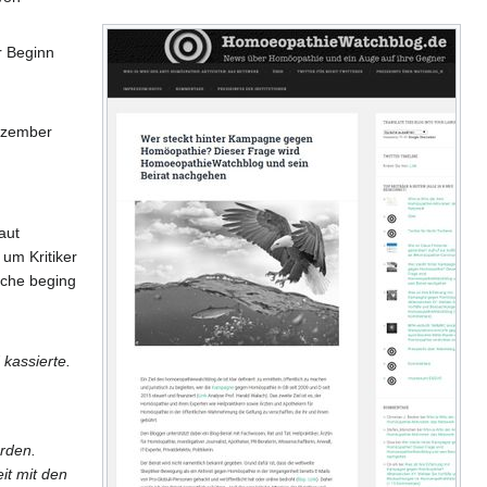
r Beginn
ezember
laut
um Kritiker
sche beging
 kassierte.
örden.
it mit den