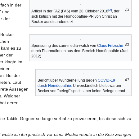
fach in der
[2]
Artikel in der FAZ (FAS) vom 28. Oktober 2018
, der
" und
sich kritisch mit der Homöopathie-PR von Christian
r der
Becker auseinandersetzt
Becker
schen
Sponsoring des cam-media-watch von
Claus Fritzsche
 kam es zu
durch Pharmafirmen aus dem Bereich Homöopathie (Juni
ner der
2012)
r klagte im
einer
n. Bei der
Bericht über Wunderheilung gegen
COVID-19
reten. Laut
durch Homöopathie
. Unverständlich bleibt warum
krete Aussagen
Becker von "belegt" spricht aber keine Belege nennt
e, Weidner
rbot deren
 Taktik, Gegner so lange verbal zu provozieren, bis diese sich zu
wollte ich ihn juristisch vor einer Medienmeute in die Knie zwingen