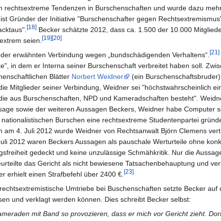
gen rechtsextreme Tendenzen in Burschenschaften und wurde dazu mehr
ist Gründer der Initiative "Burschenschafter gegen Rechtsextremismus
[18]
acktaus".
Becker schätzte 2012, dass ca. 1.500 der 10.000 Mitgliede
[19]
[20]
extrem seien.
[21]
us der erwähnten Verbindung wegen „bundschädigenden Verhaltens“.
e", in dem er Interna seiner Burschenschaft verbreitet haben soll. Zwi
henschaftlichen Blätter
Norbert Weidner
(ein Burschenschaftsbruder)
die Mitglieder seiner Verbindung, Weidner sei "höchstwahrscheinlich ei
ie aus Burschenschaften, NPD und Kameradschaften besteht". Weidne
ssage sowie der weiteren Aussagen Beckers, Weidner habe Computer s
nationalistischen Burschen eine rechtsextreme Studentenpartei gründe
 am 4. Juli 2012 wurde Weidner von Rechtsanwalt Björn Clemens vert
Juli 2012 waren Beckers Aussagen als pauschale Werturteile ohne kon
gsfreiheit gedeckt und keine unzulässige Schmähkritik. Nur die Aussag
urteilte das Gericht als nicht bewiesene Tatsachenbehauptung und ve
[23]
 erhielt einen Strafbefehl über 2400 €.
htsextremistische Umtriebe bei Buschenschaften setzte Becker auf die
sen und verklagt werden können. Dies schreibt Becker selbst:
ameraden mit Band so provozieren, dass er mich vor Gericht zieht. Dort 