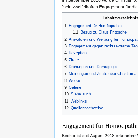
Im September 2018 wurde Christian J. B
"sein zweifelhaftes Engagement für die
Inhaltsverzeichni
1
Engagement für Homöopathie
1.1
Bezug zu Claus Fritzsche
2
Anekdoten und Werbung für Homöopat
3
Engagement gegen rechtsextreme Ten
4
Rezeption
5
Zitate
6
Drohungen und Demagogie
7
Meinungen und Zitate über Christian J
8
Werke
9
Galerie
10
Siehe auch
11
Weblinks
12
Quellennachweise
Engagement für Homöopathi
Becker ist seit August 2018 erkennbar 