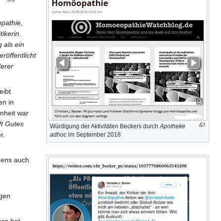
opathie,
tikerin.
 als ein
röffentlicht
derer
eibt
en in
enheit war
t Gutes
Würdigung der Aktivitäten Beckers durch
Apotheke
r.
adhoc
im September 2018
igens auch
egen