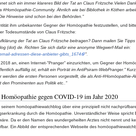
hnet sich ein immer klareres Bild der Tat an Claus Fritzsche.Vielen Dank
ra #Homöopathie-Community. Ähnlich wie bei Bibliothek in Köthen arbei
ie Hinweise sind schon bei den Behörden."
entität ihm unbekannter Gegner der Homöopathie festzustellen, und bitt
der Todesumstände von Claus Fritzsche:
ufklärung der Tat an Claus Fritzsche beitragen? Dann mailen Sie Tipp
og (dot) de. Richten Sie sich dafür eine anonyme Wegwerf-Mail ein:
f-email-adressen-diese-anbieter-gibts_1674
"
.
2018 an, einen Internet-"Pranger" einzurichten, um Gegner der Homö
fentlich auffällig ist, erhält ein Porträt im AntiPsiram-WebPranger."
Kurz
r werden die ersten Personen vorgestellt, die als Anti-#Homöopathie-Ak
t den Prominenten aus Politik etc.."
 Homöopathie gegen COVID-19 im Jahr 2020
 seinem homöopathiewatchblog über eine prinzipiell nicht nachprüfbar
erkrankung durch die Homöopathie. Unverständlicher Weise spricht 
 wäre. Da er den Namen des wundergeheilten Arztes nicht nennt und k
rüfbar. Ein Abbild der entsprechenden Webseite des homöopathiewatchbl