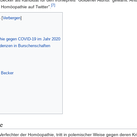
ecker als Kandidat für den Ironiepreis "Goldener Aluhut" gewählt. Anl
[7]
 Homöopathie auf Twitter".
s
hie gegen COVID-19 im Jahr 2020
denzen in Burschenschaften
. Becker
e
Verfechter der Homöopathie, tritt in polemischer Weise gegen deren Kri