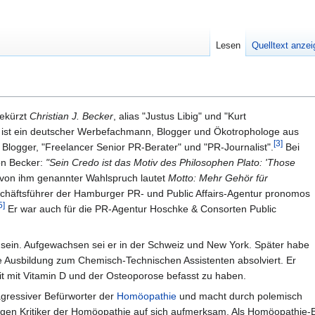
Lesen
Quelltext anze
ekürzt
Christian J. Becker
, alias "Justus Libig" und "Kurt
) ist ein deutscher Werbefachmann, Blogger und Ökotrophologe aus
[3]
 Blogger, "Freelancer Senior PR-Berater" und "PR-Journalist".
Bei
on Becker:
"Sein Credo ist das Motiv des Philosophen Plato: 'Those
von ihm genannter Wahlspruch lautet
Motto: Mehr Gehör für
schäftsführer der Hamburger PR- und Public Affairs-Agentur pronomos
5]
Er war auch für die PR-Agentur Hoschke & Consorten Public
u sein. Aufgewachsen sei er in der Schweiz und New York. Später habe
ine Ausbildung zum Chemisch-Technischen Assistenten absolviert. Er
eit mit Vitamin D und der Osteoporose befasst zu haben.
agressiver Befürworter der
Homöopathie
und macht durch polemisch
egen Kritiker der Homöopathie auf sich aufmerksam. Als Homöopathie-