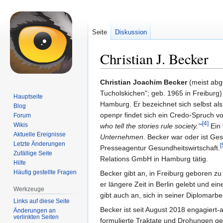
Seite
Diskussion
Christian J. Becker
Zur
Zur
Christian Joachim Becker
(meist abg
Navigation
Suche
Tucholskichen"; geb. 1965 in Freiburg
Hauptseite
springen
springen
Hamburg. Er bezeichnet sich selbst als
Blog
openpr findet sich ein Credo-Spruch v
Forum
[4]
Wikis
who tell the stories rule society.'“
Ein 
Aktuelle Ereignisse
Unternehmen
. Becker war oder ist Ge
Letzte Änderungen
[
Presseagentur Gesundheitswirtschaft.
Zufällige Seite
Relations GmbH in Hamburg tätig.
Hilfe
Häufig gestellte Fragen
Becker gibt an, in Freiburg geboren z
er längere Zeit in Berlin gelebt und e
Werkzeuge
gibt auch an, sich in seiner Diplomarb
Links auf diese Seite
Becker ist seit August 2018 engagiert-
Änderungen an
verlinkten Seiten
formulierte Traktate und Drohungen g