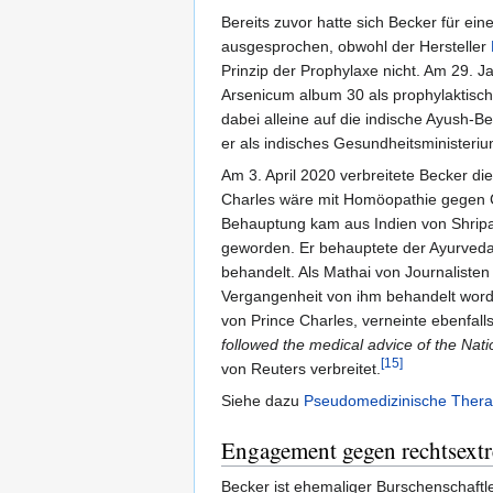
Bereits zuvor hatte sich Becker für e
ausgesprochen, obwohl der Hersteller
Prinzip der Prophylaxe nicht. Am 29. 
Arsenicum album 30 als prophylaktische
dabei alleine auf die indische Ayush-
er als indisches Gesundheitsministeri
Am 3. April 2020 verbreitete Becker di
Charles wäre mit Homöopathie gegen 
Behauptung kam aus Indien von Shripa
geworden. Er behauptete der Ayurveda
behandelt. Als Mathai von Journalisten 
Vergangenheit von ihm behandelt worde
von Prince Charles, verneinte ebenfal
followed the medical advice of the Nat
[15]
von Reuters verbreitet.
Siehe dazu
Pseudomedizinische Thera
Engagement gegen rechtsext
Becker ist ehemaliger Burschenschaftl