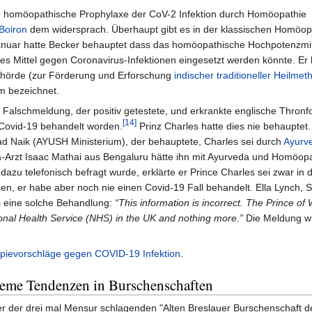
ine homöopathische Prophylaxe der CoV-2 Infektion durch Homöopathie
Boiron
dem widersprach. Überhaupt gibt es in der klassischen Homöop
Januar hatte Becker behauptet dass das homöopathische Hochpotenzmit
s Mittel gegen Coronavirus-Infektionen eingesetzt werden könnte. Er b
Behörde (zur Förderung und Erforschung
indischer traditioneller Heilme
um bezeichnet.
e Falschmeldung, der positiv getestete, und erkrankte englische Thronfo
[14]
Covid-19 behandelt worden.
Prinz Charles hatte dies nie behauptet.
d Naik (AYUSH Ministerium), der behauptete, Charles sei durch
Ayurv
-Arzt Isaac Mathai aus Bengaluru hätte ihn mit Ayurveda und Homöop
dazu telefonisch befragt wurde, erklärte er Prince Charles sei zwar in 
n, er habe aber noch nie einen Covid-19 Fall behandelt. Ella Lynch, 
ls eine solche Behandlung:
“This information is incorrect. The Prince of
ional Health Service (NHS) in the UK and nothing more.”
Die Meldung w
pievorschläge gegen COVID-19 Infektion
.
reme Tendenzen in Burschenschaften
er der drei mal Mensur schlagenden "Alten Breslauer Burschenschaft 