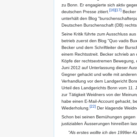
zu Bonn. Er engagierte sich aktiv ge
[16]
[17]
deutschen Presse zitiert.
Becker 
unterhält den Blog "burschenschafterp
Deutschen Burschenschaft (DB) rechts
Seine Kritik führte zum Ausschluss a
betrieb zuerst den Blog "Quo vadis Bux
Becker und dem Schriftleiter der Bursc
einem Rechtsstreit. Becker schrieb an 
Köpfe der rechtsextremen Bewegung, d
Juni 2012 auf Unterlassung dieser Au
Gegner gehackt und wolle mit anderen 
Verhandlung vor dem Landgericht Bonn
Urteil des Landgerichts Bonn vom 11. 
zur Tätigkeit Weidners von der Meinun
habe einen E-Mail-Account gehackt, be
[22]
Wiederholung.
Der klagende Weidner
Schon bei seinen Bemühungen gegen rec
justiziablen Äusserungen hinreißen las
"Als erstes wollte ich den 1999er-K