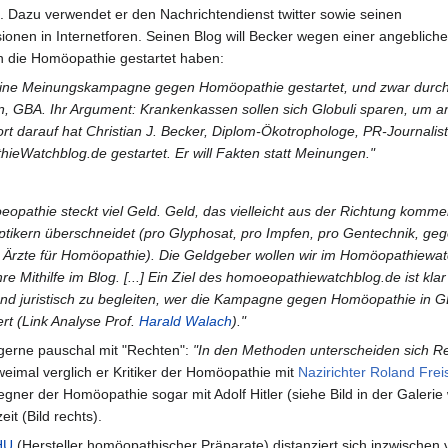
 Dazu verwendet er den Nachrichtendienst twitter sowie seinen
onen in Internetforen. Seinen Blog will Becker wegen einer angeblich
die Homöopathie gestartet haben:
 eine Meinungskampagne gegen Homöopathie gestartet, und zwar durch
, GBA. Ihr Argument: Krankenkassen sollen sich Globuli sparen, um an
ort darauf hat Christian J. Becker, Diplom-Ökotrophologe, PR-Journalis
eWatchblog.de gestartet. Er will Fakten statt Meinungen."
pathie steckt viel Geld. Geld, das vielleicht aus der Richtung komme
eptikern überschneidet (pro Glyphosat, pro Impfen, pro Gentechnik, ge
 Ärzte für Homöopathie). Die Geldgeber wollen wir im Homöopathiewa
 Mithilfe im Blog. [...] Ein Ziel des homoeopathiewatchblog.de ist klar 
 und juristisch zu begleiten, wer die Kampagne gegen Homöopathie in G
ert (Link Analyse Prof.
Harald Walach
)."
 gerne pauschal mit "Rechten":
"In den Methoden unterscheiden sich 
imal verglich er Kritiker der Homöopathie mit
Nazirichter Roland Frei
ner der Homöopathie sogar mit Adolf Hitler (siehe Bild in der Galerie 
it (Bild rechts).
HU
(Hersteller homöopathischer Präparate) distanziert sich inzwischen 