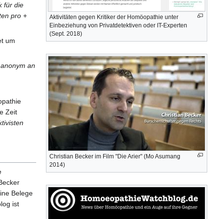
 für die
ten pro +
Aktivitäten gegen Kritiker der Homöopathie unter
Einbeziehung von Privatdetektiven oder IT-Experten
(Sept. 2018)
et um
s anonym an
opathie
e Zeit
tivisten
Christian Becker im Film "Die Arier" (Mo Asumang
2014)
e
Becker
eine Belege
og ist