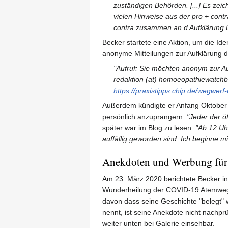
zuständigen Behörden. [...] Es zeic
vielen Hinweise aus der pro + cont
contra zusammen an d Aufklärung.D
Becker startete eine Aktion, um die Id
anonyme Mitteilungen zur Aufklärung 
"Aufruf: Sie möchten anonym zur A
redaktion (at) homoeopathiewatchbl
https://praxistipps.chip.de/wegwer
Außerdem kündigte er Anfang Oktober 
persönlich anzuprangern:
"Jeder der öf
später war im Blog zu lesen:
"Ab 12 Uh
auffällig geworden sind. Ich beginne mi
Anekdoten und Werbung für
Am 23. März 2020 berichtete Becker in
Wunderheilung der COVID-19 Atemwegs
davon dass seine Geschichte "belegt"
nennt, ist seine Anekdote nicht nachp
weiter unten bei Galerie einsehbar.