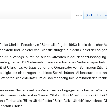
Lesen
Quelltext anze
 Falko Ulbrich, Pseudonym "Bärenfalke"; geb. 1963) ist ein deutscher A
Redakteur und Anbieter von Dienstleistungen auf dem Gebiet der so g
erten Arun-Verlags. Aufgrund seiner Aktivitäten in der Neonazi-Bewegun
un-Verlag, den er 1989 übernahm, von verschiedenen Verfassungsschut
it ist Ulbrich als Vortragsredner und Organisator von Seminaren tätig. E
ftstätigkeiten einbezogen und bietet Schwitzhütten, Visionssuche etc. an 
Weiteren sind Aktivitäten im Zusammenhang mit Seminaren des rech
tionen seines Namens auf. Zu Zeiten seines Engagements bei der Wikin
eiheit verwendete er den Namen "Stefan Ulbrich", während er sich bei A
n offenbar als "Björn Ulbrich" oder "Björn Falko Ulbrich" bezeichnet.
 "Stefan Ulbrich".