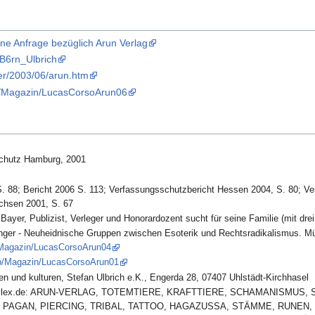
ne Anfrage bezüglich Arun Verlag
%B6rn_Ulbrich
ker/2003/06/arun.htm
hp/Magazin/LucasCorsoArun06
l
schutz Hamburg, 2001
. 88; Bericht 2006 S. 113; Verfassungsschutzbericht Hessen 2004, S. 80; Ve
chsen 2001, S. 67
ayer, Publizist, Verleger und Honorardozent sucht für seine Familie (mit dre
ger - Neuheidnische Gruppen zwischen Esoterik und Rechtsradikalismus. Mün
p/Magazin/LucasCorsoArun04
hp/Magazin/LucasCorsoArun01
nen und kulturen, Stefan Ulbrich e.K., Engerda 28, 07407 Uhlstädt-Kirchhasel
t bei cylex.de: ARUN-VERLAG, TOTEMTIERE, KRAFTTIERE, SCHAMANISM
, PAGAN, PIERCING, TRIBAL, TATTOO, HAGAZUSSA, STÄMME, RUNEN,