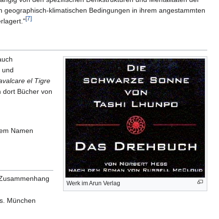
den geographisch-klimatischen Bedingungen in ihrem angestammten
[7]
lagert."
auch
und
valcare el Tigre
n dort Bücher von
t dem Namen
en Zusammenhang
Werk im Arun Verlag
us. München