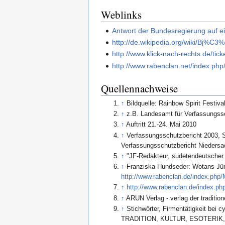
Weblinks
Antwort der Bundesregierung auf ei
http://de.wikipedia.org/wiki/Bj%C3
http://www.klick-nach-rechts.de/tic
http://www.rabenclan.net/index.p
Quellennachweise
↑
Bildquelle: Rainbow Spirit Festiva
↑
z.B. Landesamt für Verfassungs
↑
Auftritt 21.-24. Mai 2010
↑
Verfassungsschutzbericht 2003, S
Verfassungsschutzbericht Niedersa
↑
"JF-Redakteur, sudetendeutscher B
↑
Franziska Hundseder: Wotans Jün
http://www.rabenclan.de/index.ph
↑
http://www.rabenclan.de/index.p
↑
ARUN Verlag - verlag der traditio
↑
Stichwörter, Firmentätigkei
TRADITION, KULTUR, ESOTERIK