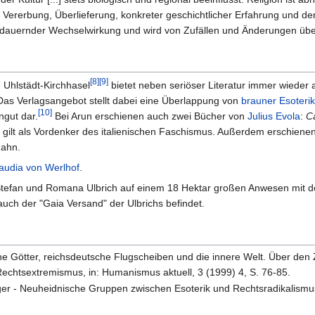
 Vererbung, Überlieferung, konkreter geschichtlicher Erfahrung und 
n dauernder Wechselwirkung und wird von Zufällen und Änderungen über
[8]
[9]
 Uhlstädt-Kirchhasel
bietet neben seriöser Literatur immer wieder 
. Das Verlagsangebot stellt dabei eine Überlappung von
brauner Esoterik
[10]
gut dar.
Bei Arun erschienen auch zwei Bücher von
Julius Evola
:
Ca
a gilt als Vordenker des italienischen Faschismus. Außerdem erschiene
Rahn.
audia von Werlhof
.
on Stefan und Romana Ulbrich auf einem 18 Hektar großen Anwesen mi
uch der "Gaia Versand" der Ulbrichs befindet.
he Götter, reichsdeutsche Flugscheiben und die innere Welt. Über d
echtsextremismus, in: Humanismus aktuell, 3 (1999) 4, S. 76-85.
er - Neuheidnische Gruppen zwischen Esoterik und Rechtsradikalism