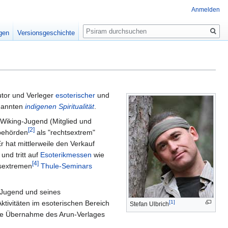
Anmelden
Suche
igen
Versionsgeschichte
utor und Verleger
esoterischer
und
enannten
indigenen Spiritualität
.
g Wiking-Jugend (Mitglied und
[2]
zbehörden
als "rechtsextrem"
r hat mittlerweile den Verkauf
und tritt auf
Esoterikmessen
wie
[4]
tsextremen
Thule-Seminars
g-Jugend und seines
ktivitäten im esoterischen Bereich
[1]
Stefan Ulbrich
 Die Übernahme des Arun-Verlages