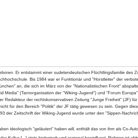
eboren. Er entstammt einer sudetendeutschen Flüchtlingsfamilie des Z
hhochschule. Bis 1984 war er Funktionär und "Horstleiter" der verbote
nchen" an, die sich im März von der "Nationalistischen Front" abspalte
id Media" (Tarnorganisation der "Wiking-Jugend") und "Forum Europa" 
Redakteur der rechtskonservativen Zeitung "Junge Freiheit" (JF) für das
 nicht für den Bereich "Politik" der JF tätig gewesen zu sein. Gegen dies
93 der Zeitschrift der Wiking-Jugend wurde unter den "Sippen-Nachri
en ideologisch "geläutert" haben will, enthält das von ihm als Co-Aut
il der Kultur [...] stets biologisch und regional beeinflusst. Religion is