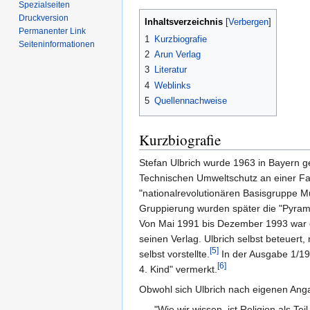
Spezialseiten
Druckversion
Inhaltsverzeichnis
Permanenter Link
1
Kurzbiografie
Seiten­informationen
2
Arun Verlag
3
Literatur
4
Weblinks
5
Quellennachweise
Kurzbiografie
Stefan Ulbrich wurde 1963 in Bayern g
Technischen Umweltschutz an einer Fac
"nationalrevolutionären Basisgruppe Mü
Gruppierung wurden später die "Pyram
Von Mai 1991 bis Dezember 1993 war er 
seinen Verlag. Ulbrich selbst beteuert,
[5]
selbst vorstellte.
In der Ausgabe 1/19
[6]
4. Kind" vermerkt.
Obwohl sich Ulbrich nach eigenen Angab
"Wie wir wissen, ist Religion als Te