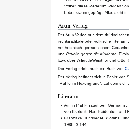
Völker, diese wiederum werden von
Lebensraum geprägt. Alles steht i
Arun Verlag
Der Arun Verlag aus dem thüringischen
rechtsradikale oder völkische Titel an
neuheidnisch-germanischem Gedanken
und
Revolte gegen die Moderne
. Evol
bzw. über Wiliguth/Weisthor und Otto 
Der Verlag erlebt auch ein Buch von
Cl
Der Verlag befindet sich in Besitz v
"Mühle im Hexengrund", auf dem sich a
Literatur
Armin Pfahl-Traughber, Germanisc
von Esoterik, Neo-Heidentum und R
Franziska Hundseder: Wotans Jüng
1998; S.144