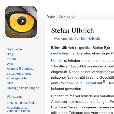
Seite
Diskussion
Stefan Ulbrich
(Weitergeleitet von
Björn Ulbrich
)
Zur
Zur
Björn Ulbrich
(eigentlich Stefan Björn
Hauptseite
Navigation
Suche
neuheidnischer
Literatur, ehemaliger 
Blog
springen
springen
Forum
Ulbrich ist Inhaber des rechts-orienti
Wikis
"Horstleiter" bis 1984) wurde der Ar
Aktuelle Ereignisse
eingestuft. Neben seiner Verlagstätigke
Letzte Änderungen
indigener Spiritualität in seine Geschä
Zufällige Seite
[3]
dem
Rainbow Spirit Festival
auf.
Des 
Hilfe
Häufig gestellte Fragen
bekannt geworden.
Ulbrich tritt mit verschiedenen Varia
Werkzeuge
Arbeitsverhältnisses bei der Jungen Fr
Links auf diese Seite
bzw. beim Verkauf indigener Zeremonie
Änderungen an
verlinkten Seiten
fällt in den Zeitraum des Auftretens als