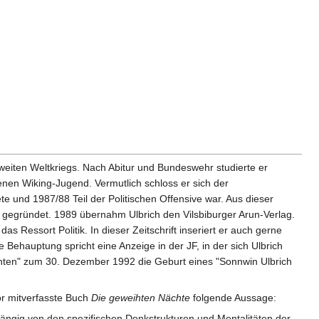
weiten Weltkriegs. Nach Abitur und Bundeswehr studierte er
nen Wiking-Jugend. Vermutlich schloss er sich der
te und 1987/88 Teil der Politischen Offensive war. Aus dieser
gegründet. 1989 übernahm Ulbrich den Vilsbiburger Arun-Verlag.
 Ressort Politik. In dieser Zeitschrift inseriert er auch gerne
e Behauptung spricht eine Anzeige in der JF, in der sich Ulbrich
chten" zum 30. Dezember 1992 die Geburt eines "Sonnwin Ulbrich
or mitverfasste Buch
Die geweihten Nächte
folgende Aussage:
t abhängig von den spezifischen Denkstrukturen und Mentalitäten der