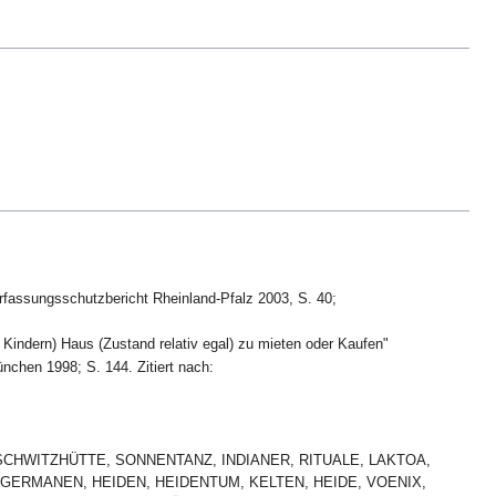
rfassungsschutzbericht Rheinland-Pfalz 2003, S. 40;
i Kindern) Haus (Zustand relativ egal) zu mieten oder Kaufen"
chen 1998; S. 144. Zitiert nach:
US, SCHWITZHÜTTE, SONNENTANZ, INDIANER, RITUALE, LAKTOA,
 GERMANEN, HEIDEN, HEIDENTUM, KELTEN, HEIDE, VOENIX,