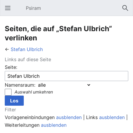
Psiram
Hauptmenü öffnen
Suc
Seiten, die auf „Stefan Ulbrich“
verlinken
←
Stefan Ulbrich
Links auf diese Seite
Seite:
Namensraum:
Auswahl umkehren
Filter
Vorlageneinbindungen
ausblenden
| Links
ausblenden
|
Weiterleitungen
ausblenden