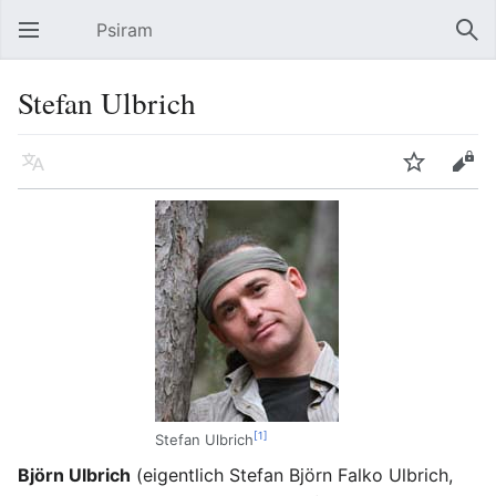
Psiram
Hauptmenü öffnen
Suc
Stefan Ulbrich
Sprache
Beobachten
Bearbeiten
[1]
Stefan Ulbrich
Björn Ulbrich
(eigentlich Stefan Björn Falko Ulbrich,