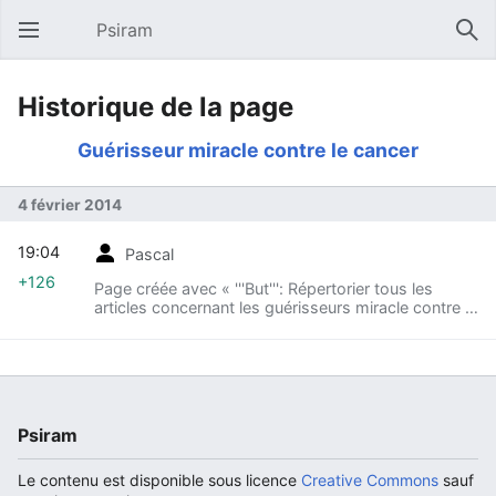
Psiram
Ouvrir le menu principal
Rech
Historique de la page
Guérisseur miracle contre le cancer
4 février 2014
19:04
Pascal
+126
Page créée avec « '''But''': Répertorier tous les
articles concernant les guérisseurs miracle contre le
cancer. categorie:Pseudo-médecin »
Psiram
Le contenu est disponible sous licence
Creative Commons
sauf