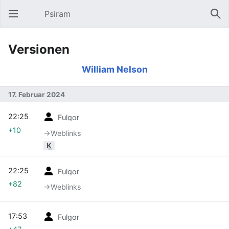
Psiram
Hauptmenü öffnen
Suc
Versionen
William Nelson
17. Februar 2024
22:25
Fulgor
+10
→‎Weblinks
K
22:25
Fulgor
+82
→‎Weblinks
17:53
Fulgor