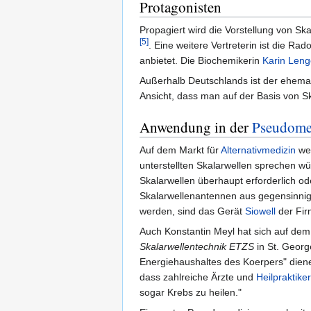
Protagonisten
Propagiert wird die Vorstellung von Sk
[5]
. Eine weitere Vertreterin ist die Rad
anbietet. Die Biochemikerin
Karin Leng
Außerhalb Deutschlands ist der ehema
Ansicht, dass man auf der Basis von S
Anwendung in der
Pseudome
Auf dem Markt für
Alternativmedizin
wer
unterstellten Skalarwellen sprechen 
Skalarwellen überhaupt erforderlich ode
Skalarwellenantennen aus gegensinnig g
werden, sind das Gerät
Siowell
der Fir
Auch Konstantin Meyl hat sich auf dem
Skalarwellentechnik ETZS
in St. Georg
Energiehaushaltes des Koerpers" diene.
dass zahlreiche Ärzte und
Heilpraktiker
sogar Krebs zu heilen."