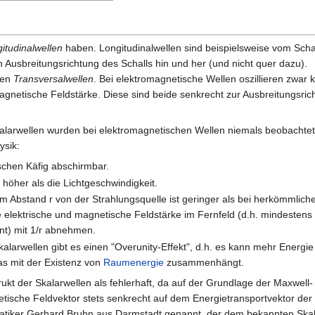
itudinalwellen
haben. Longitudinalwellen sind beispielsweise vom Scha
 Ausbreitungsrichtung des Schalls hin und her (und nicht quer dazu).
gen
Transversalwellen
. Bei elektromagnetische Wellen oszillieren zwar 
 magnetische Feldstärke. Diese sind beide senkrecht zur Ausbreitungsri
alarwellen wurden bei elektromagnetischen Wellen niemals beobachte
ysik:
schen Käfig abschirmbar.
 höher als die Lichtgeschwindigkeit.
 Abstand r von der Strahlungsquelle ist geringer als bei herkömmlich
e elektrische und magnetische Feldstärke im Fernfeld (d.h. mindestens 
nt) mit 1/r abnehmen.
kalarwellen gibt es einen "Overunity-Effekt", d.h. es kann mehr Energ
as mit der Existenz von
Raumenergie
zusammenhängt.
ukt der Skalarwellen als fehlerhaft, da auf der Grundlage der Maxwell-
tische Feldvektor stets senkrecht auf dem Energietransportvektor der
matiker Gerhard Bruhn aus Darmstadt genannt, der dem bekannten Skal