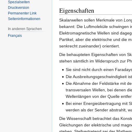
Spezialseiten
Druckversion
Eigenschaften
Permanenter Link
Seiten­informationen
Skalarwellen sollen Merkmale von
Long
bekannt: Die Luftmoleküle schwingen in
In anderen Sprachen
Elektromagnetische Wellen sind dage
Français
Partikel, aber die elektrische und die
senkrecht zueinander) orientiert.
Die behaupteten Eigenschaften von Sk
stehen sämtlich im Widerspruch zur Ph
Sie sind nicht durch einen Faraday
Die Ausbreitungsgeschwindigkeit ist
Die Abnahme der Feldstärke mit dem
transversalen Wellen, bei denen di
Wellenlängen von der Quelle entfer
Bei einer Energieübertragung mit S
werden als der Sender abstrahlt, w
Die Wissenschaft betrachtet das Konstr
Gleichungen der elektrische und magne
stehen. Stellvertretend sei der Mathe