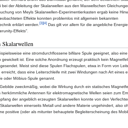
 bei der Ableitung der Skalarwellen aus den Maxwellschen Gleichunge
uchung von Meyls Skalarwellen-Experimentierkasten ergab keine Hinw
 beobachteten Effekte konnten problemlos mit allgemein bekannten
[3]
[4]
chnik erklärt werden.
Das gilt vor allem für die angebliche Energ
erunity-Effekts".
 Skalarwellen
spielsweise eine stromdurchflossene bifilare Spule geeignet, also ein
gewickelt ist. Eine solche Anordnung erzeugt praktisch kein Magnetfel
gesendet. Meist sind diese Spulen Flachspulen, etwa in Form von Leite
rreicht, dass eine Leiterschleife mit zwei Windungen nach Art eines 
fe oder Möbius-Spule genannt.
Gebilde zweckmäßig, wobei die Wirkung durch ein statisches Magnetfe
herkömmliche Antennen für elektromagnetische Wellen seien zum Emp
pfang der angeblich erzeugten Skalarwellen konnte von den Verfechte
s Skalarwellen einerseits Metall und andere Materie ungehindert, also 
ne positive (oder als mitunter behauptete Begleiterscheinung des Mob