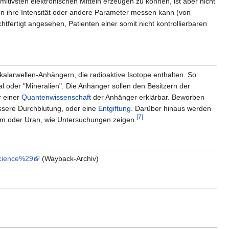
mitivsten elektronischen Mitteln erzeugen zu können, ist aber nicht
n ihre Intensität oder andere Parameter messen kann (von
fertigt angesehen, Patienten einer somit nicht kontrollierbaren
kalarwellen-Anhängern, die radioaktive Isotope enthalten. So
al oder "Mineralien". Die Anhänger sollen den Besitzern der
r einer
Quantenwissenschaft
der Anhänger erklärbar. Beworben
ssere Durchblutung, oder eine
Entgiftung
. Darüber hinaus werden
[7]
ium oder Uran, wie Untersuchungen zeigen.
science%29
(Wayback-Archiv)