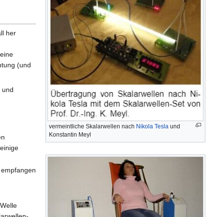
ll her
keine
chtung (und
t und
vermeintliche Skalarwellen nach
Nikola Tesla
und
Konstantin Meyl
en
einige
ie empfangen
 Welle
arwellen-