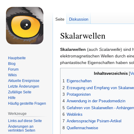
Seite
Diskussion
Skalarwellen
Zur
Zur
Skalarwellen
(auch
Scalarwelle
) sind
Navigation
Suche
elektromagnetischen Wellen durch ein
Hauptseite
springen
springen
phantastische Eigenschaften haben sol
Blog
Forum
Inhaltsverzeichnis
Wikis
Aktuelle Ereignisse
1
Eigenschaften
Letzte Änderungen
2
Erzeugung und Empfang von Skalarwe
Zufällige Seite
3
Protagonisten
Hilfe
4
Anwendung in der Pseudomedizin
Häufig gestellte Fragen
5
Gefahren von Skalarwellen - Anhängern
Werkzeuge
6
Weblinks
Links auf diese Seite
7
Anderssprachige Psiram-Artikel
Änderungen an
8
Quellennachweise
verlinkten Seiten