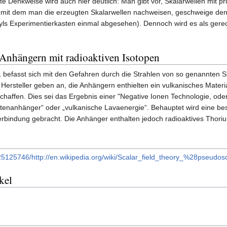
e Denkweise wird auch hier deutlich: Man gibt vor, Skalarwellen mit pri
, mit dem man die erzeugten Skalarwellen nachweisen, geschweige den
ls Experimentierkasten einmal abgesehen). Dennoch wird es als gerecht
 Anhängern mit radioaktiven Isotopen
 befasst sich mit den Gefahren durch die Strahlen von so genannten S
 Hersteller geben an, die Anhängern enthielten ein vulkanisches Materi
chaffen. Dies sei das Ergebnis einer "Negative Ionen Technologie, ode
tenanhänger“ oder „vulkanische Lavaenergie“. Behauptet wird eine be
erbindung gebracht. Die Anhänger enthalten jedoch radioaktives Thor
25125746/http://en.wikipedia.org/wiki/Scalar_field_theory_%28pseudo
kel