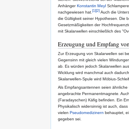
Anhänger
Konstantin Meyl
Schlamperei
[1]
[2]
nachgewiesen hat.
Auch die Unters
die Gültigkeit seiner Hypothesen. Die
Gesetzmäßigkeiten der Hochfrequenzte
mit Skalarwellen einschließlich des "Ov
Erzeugung und Empfang von
Zur Erzeugung von Skalarwellen sei bei
Gegensinn mit gleich vielen Windungen 
ab. Es würden jedoch Skalarwellen aus
Wicklung wird manchmal auch dadurch e
Skalarwellen-Spule wird Möbius-Schlei
Als Empfangsantennen seien ähnliche 
angebrachte Permanentmagnete. Auch 
(Faradayschen) Käfig befinden. Ein Em
Physikalisch widersinnig ist auch, das
vielen
Pseudomedizinern
behauptet, ei
gegeben sei.