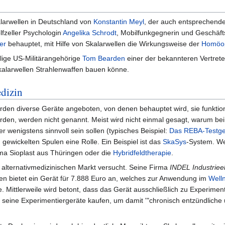
alarwellen in Deutschland von
Konstantin Meyl
, der auch entsprechende
olfzeller Psychologin
Angelika Schrodt
, Mobilfunkgegnerin und Geschäft
er
behauptet, mit Hilfe von Skalarwellen die Wirkungsweise der
Homöop
lige US-Militärangehörige
Tom Bearden
einer der bekannteren Vertret
kalarwellen Strahlenwaffen bauen könne.
dizin
den diverse Geräte angeboten, von denen behauptet wird, sie funktioni
würden, werden nicht genannt. Meist wird nicht einmal gesagt, warum 
r wenigstens sinnvoll sein sollen (typisches Beispiel:
Das REBA-Testge
ewickelten Spulen eine Rolle. Ein Beispiel ist das
SkaSys
-System. We
ma Sioplast aus Thüringen oder die
Hybridfeldtherapie
.
 alternativmedizinischen Markt versucht. Seine Firma
INDEL Industriee
en bietet ein Gerät für 7.888 Euro an, welches zur Anwendung im
Well
 Mittlerweile wird betont, dass das Gerät ausschließlich zu Experime
seine Experimentiergeräte kaufen, um damit '"chronisch entzündliche 