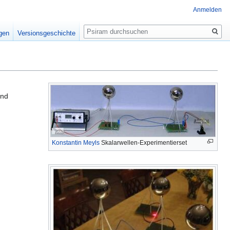
Anmelden
Suche
igen
Versionsgeschichte
und
Konstantin Meyls
Skalarwellen-Experimentierset