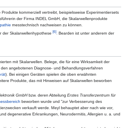
 Produkte kommerziell vertreibt, beispielsweise Experimentiersets
sführerin der Firma INDEL GmbH, die Skalarwellenprodukte
athie
messtechnisch nachweisen zu können.
[6]
er der Skalarwellenhypothese
. Bearden ist unter anderem der
erten mit Skalarwellen. Belege, die für eine Wirksamkeit der
bei den angebotenen Diagnose- und Behandlungsverfahren
rät
). Bei einigen Geräten spielen die oben erwähnten
itere Produkte, das mit Hinweisen auf Skalarwellen beworben
lektronik GmbH
bzw. deren Abteilung
Erstes Transferzentrum für
nessbereich
beworben wurde und "zur Verbesserung des
ntierzwecken verkauft werde. Meyl behauptet aber nach wie vor,
und degenerative Erkrankungen, Neurodermitis, Allergien u. a. und