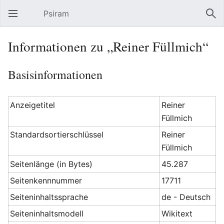
Psiram
Hauptmenü öffnen
Suc
Informationen zu „Reiner Füllmich“
Basisinformationen
Anzeigetitel
Reiner
Füllmich
Standardsortierschlüssel
Reiner
Füllmich
Seitenlänge (in Bytes)
45.287
Seitenkennnummer
17711
Seiteninhaltssprache
de - Deutsch
Seiteninhaltsmodell
Wikitext