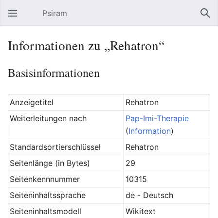
Psiram
Hauptmenü öffnen
Suc
Informationen zu „Rehatron“
Basisinformationen
Anzeigetitel
Rehatron
Weiterleitungen nach
Pap-Imi-Therapie
(
Information
)
Standardsortierschlüssel
Rehatron
Seitenlänge (in Bytes)
29
Seitenkennnummer
10315
Seiteninhaltssprache
de - Deutsch
Seiteninhaltsmodell
Wikitext