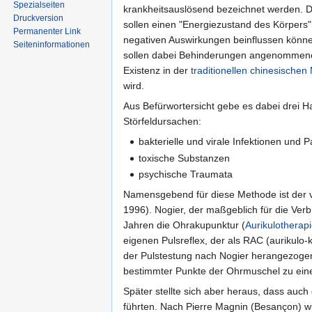
Spezialseiten
krankheitsauslösend bezeichnet werden. D
Druckversion
sollen einen "Energiezustand des Körpers" 
Permanenter Link
negativen Auswirkungen beinflussen könne
Seiten­informationen
sollen dabei Behinderungen angenomme
Existenz in der
traditionellen chinesischen
wird.
Aus Befürwortersicht gebe es dabei drei 
Störfeldursachen:
bakterielle und virale Infektionen und P
toxische Substanzen
psychische Traumata
Namensgebend für diese Methode ist der v
1996). Nogier, der maßgeblich für die Ver
Jahren die Ohrakupunktur (
Aurikulotherap
eigenen Pulsreflex, der als RAC (aurikulo-
der Pulstestung nach Nogier herangezogen w
bestimmter Punkte der Ohrmuschel zu ei
Später stellte sich aber heraus, dass auc
führten. Nach Pierre Magnin (Besançon) 