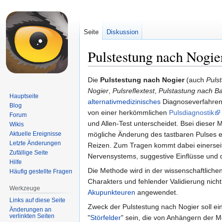
Seite
Diskussion
Pulstestung nach Nogie
Zur
Zur
Die
Pulstestung nach Nogier
(auch
Puls
Navigation
Suche
Nogier
,
Pulsreflextest
,
Pulstastung nach B
Hauptseite
springen
springen
alternativmedizinisches
Diagnoseverfahren 
Blog
von einer herkömmlichen
Pulsdiagnostik
Forum
und Allen-Test unterscheidet. Bsei dieser
Wikis
Aktuelle Ereignisse
mögliche Änderung des tastbaren Pulses e
Letzte Änderungen
Reizen. Zum Tragen kommt dabei einerseit
Zufällige Seite
Nervensystems, suggestive Einflüsse und
Hilfe
Die Methode wird in der wissenschaftliche
Häufig gestellte Fragen
Charakters und fehlender Validierung nicht
Werkzeuge
Akupunkteuren
angewendet.
Links auf diese Seite
Zweck der Pulstestung nach Nogier soll
Änderungen an
verlinkten Seiten
"
Störfelder
" sein, die von Anhängern der M