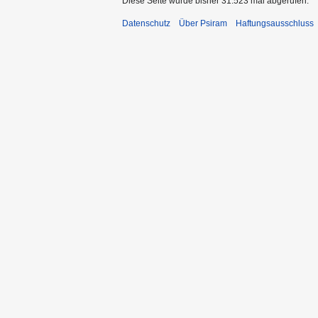
Diese Seite wurde bisher 31.523 mal abgerufen.
Datenschutz
Über Psiram
Haftungsausschluss