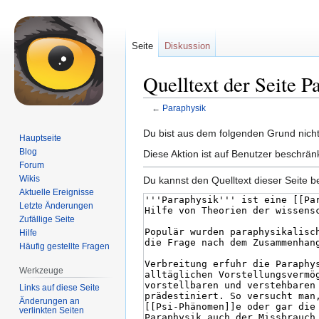
Seite
Diskussion
Quelltext der Seite P
←
Paraphysik
Zur
Zur
Du bist aus dem folgenden Grund nicht 
Hauptseite
Navigation
Suche
Blog
Diese Aktion ist auf Benutzer beschrän
springen
springen
Forum
Wikis
Du kannst den Quelltext dieser Seite b
Aktuelle Ereignisse
Letzte Änderungen
Zufällige Seite
Hilfe
Häufig gestellte Fragen
Werkzeuge
Links auf diese Seite
Änderungen an
verlinkten Seiten