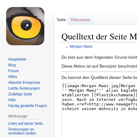
Seite
Diskussion
Quelltext der Seite
←
Morgan Maez
Zur
Zur
Du bist aus dem folgenden Grund nicht 
Hauptseite
Navigation
Suche
Blog
Diese Aktion ist auf Benutzer beschrän
springen
springen
Forum
Wikis
Du kannst den Quelltext dieser Seite b
Aktuelle Ereignisse
Letzte Änderungen
Zufällige Seite
Hilfe
Häufig gestellte Fragen
Werkzeuge
Links auf diese Seite
Änderungen an
verlinkten Seiten