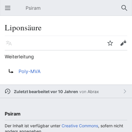
Psiram
Hauptmenü öffnen
Suc
Liponsäure
Sprache
Beobachten
Bearbeiten
Weiterleitung
Weiterleitung nach:
Poly-MVA
Zuletzt bearbeitet vor 10 Jahren
von
Abrax
Psiram
Der Inhalt ist verfügbar unter
Creative Commons
, sofern nicht
anders angegeben.