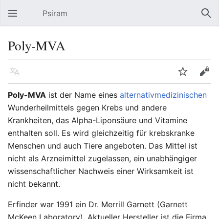
Psiram
Hauptmenü öffnen
Suc
Poly-MVA
Sprache
Beobachten
Bearbeiten
Poly-MVA
ist der Name eines
alternativmedizinischen
Wunderheilmittels gegen Krebs und andere
Krankheiten, das Alpha-Liponsäure und Vitamine
enthalten soll. Es wird gleichzeitig für krebskranke
Menschen und auch Tiere angeboten. Das Mittel ist
nicht als Arzneimittel zugelassen, ein unabhängiger
wissenschaftlicher Nachweis einer Wirksamkeit ist
nicht bekannt.
Erfinder war 1991 ein Dr. Merrill Garnett (Garnett
McKeen Laboratory). Aktueller Hersteller ist die Firma